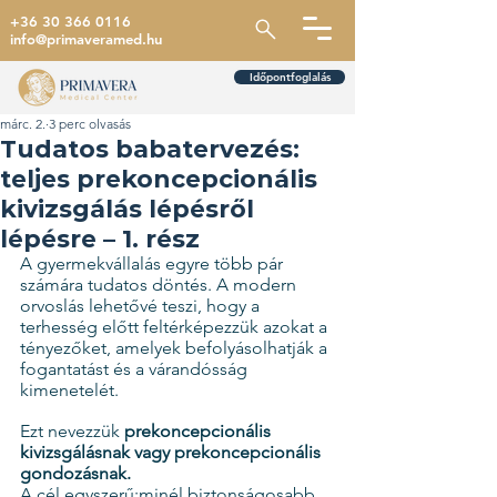
+36 30 366 0116
info@primaveramed.hu
Időpontfoglalás
márc. 2.
3 perc olvasás
Tudatos babatervezés:
teljes prekoncepcionális
kivizsgálás lépésről
lépésre – 1. rész
A gyermekvállalás egyre több pár 
számára tudatos döntés. A modern 
orvoslás lehetővé teszi, hogy a 
terhesség előtt feltérképezzük azokat a 
tényezőket, amelyek befolyásolhatják a 
fogantatást és a várandósság 
kimenetelét.
Ezt nevezzük 
prekoncepcionális 
kivizsgálásnak vagy prekoncepcionális 
gondozásnak.
A cél egyszerű:minél biztonságosabb 