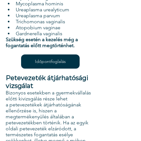
Mycoplasma hominis
Ureaplasma urealyticum
Ureaplasma parvum
Trichomonas vaginalis
Atopobium vaginae
Gardnerella vaginalis
Szükség esetén a kezelés még a 
fogantatás előtt megtörténhet.
Időpontfoglalás
Petevezeték átjárhatósági 
vizsgálat
Bizonyos esetekben a gyermekvállalás 
előtti kivizsgálás része lehet 
a petevezetékek átjárhatóságának 
ellenőrzése is, hiszen a 
megtermékenyülés általában a 
petevezetékben történik. Ha az egyik 
oldali petevezeték elzáródott, a 
természetes fogantatás esélye 
csökkenhet, illetve megnő a méhen 