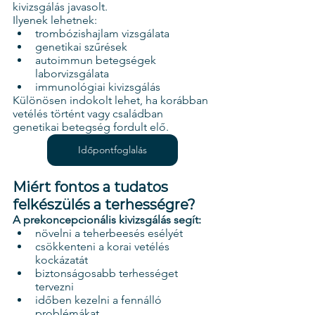
kivizsgálás javasolt.
Ilyenek lehetnek:
trombózishajlam vizsgálata
genetikai szűrések
autoimmun betegségek 
laborvizsgálata
immunológiai kivizsgálás
Különösen indokolt lehet, ha korábban 
vetélés történt vagy családban 
genetikai betegség fordult elő.
Időpontfoglalás
Miért fontos a tudatos 
felkészülés a terhességre?
A prekoncepcionális kivizsgálás segít:
növelni a teherbeesés esélyét
csökkenteni a korai vetélés 
kockázatát
biztonságosabb terhességet 
tervezni
időben kezelni a fennálló 
problémákat