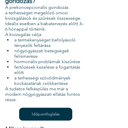
gondozás?
A prekoncepcionális gondozás 
a terhességet megelőző orvosi 
kivizsgálások és szűrések összessége.
Ideális esetben a babatervezés előtt 3–
6 hónappal történik.
A kivizsgálás célja:
a termékenységet befolyásoló 
tényezők feltárása
nőgyógyászati betegségek 
felismerése
hormonális problémák kiszűrése
fertőzések kezelése a fogantatás 
előtt
a terhességi szövődmények 
kockázatának csökkentése
A tudatos felkészülés ma már a 
modern nőgyógyászati ellátás fontos 
része.
Időpontfoglalás