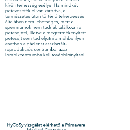
kívüli terhesség esélye. Ha mindkét 
petevezeték el van záródva, a 
természetes úton történő teherbeesés 
általában nem lehetséges, mert a 
spermiumok nem tudnak találkozni a 
petesejttel, illetve a megtermékenyített 
petesejt sem tud eljutni a méhbe.ilyen 
esetben a pácienst asszisztált-
reprodukciós centrumba, azaz 
lombikcentrumba kell továbbirányítani.
HyCoSy vizsgálat elérhető a Primavera 