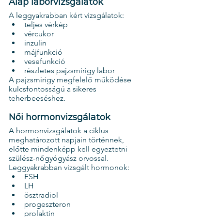
Alap laborvizsgálatok
A leggyakrabban kért vizsgálatok:
teljes vérkép
vércukor
inzulin
májfunkció
vesefunkció
részletes pajzsmirigy labor
A pajzsmirigy megfelelő működése 
kulcsfontosságú a sikeres 
teherbeeséshez.
Női hormonvizsgálatok
A hormonvizsgálatok a ciklus 
meghatározott napjain történnek, 
előtte mindenképp kell egyeztetni 
szülész-nőgyógyász orvossal.
Leggyakrabban vizsgált hormonok:
FSH
LH
ösztradiol
progeszteron
prolaktin