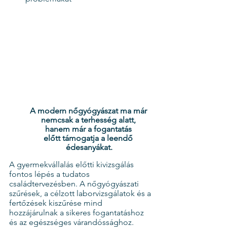
A modern nőgyógyászat ma már 
nemcsak a terhesség alatt, 
hanem már a fogantatás 
előtt támogatja a leendő 
édesanyákat.
A gyermekvállalás előtti kivizsgálás 
fontos lépés a tudatos 
családtervezésben. A nőgyógyászati 
szűrések, a célzott laborvizsgálatok és a 
fertőzések kiszűrése mind 
hozzájárulnak a sikeres fogantatáshoz 
és az egészséges várandóssághoz.