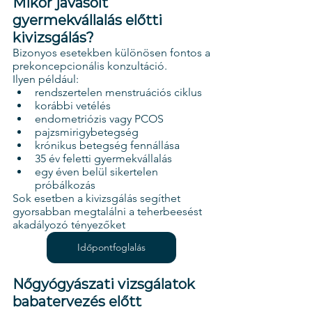
Mikor javasolt 
gyermekvállalás előtti 
kivizsgálás?
Bizonyos esetekben különösen fontos a 
prekoncepcionális konzultáció.
Ilyen például:
rendszertelen menstruációs ciklus
korábbi vetélés
endometriózis vagy PCOS
pajzsmirigybetegség
krónikus betegség fennállása
35 év feletti gyermekvállalás
egy éven belül sikertelen 
próbálkozás
Sok esetben a kivizsgálás segíthet 
gyorsabban megtalálni a teherbeesést 
akadályozó tényezőket
Időpontfoglalás
Nőgyógyászati vizsgálatok 
babatervezés előtt