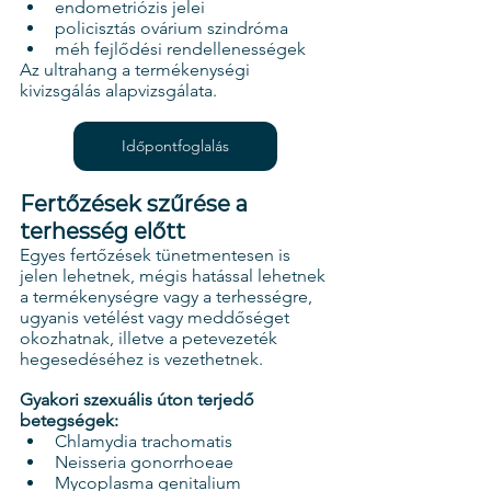
endometriózis jelei
policisztás ovárium szindróma
méh fejlődési rendellenességek
Az ultrahang a termékenységi 
kivizsgálás alapvizsgálata.
Időpontfoglalás
Fertőzések szűrése a 
terhesség előtt
Egyes fertőzések tünetmentesen is 
jelen lehetnek, mégis hatással lehetnek 
a termékenységre vagy a terhességre, 
ugyanis vetélést vagy meddőséget 
okozhatnak, illetve a petevezeték 
hegesedéséhez is vezethetnek.
Gyakori szexuális úton terjedő 
betegségek:
Chlamydia trachomatis
Neisseria gonorrhoeae
Mycoplasma genitalium