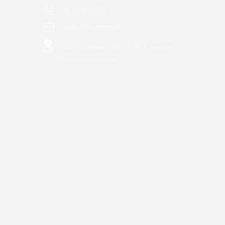
+36 30 366 0116
info@primaveramed.hu
1132 Budapest,
Váci út 34. 4
. emelet 3.
16-os kapucsengő