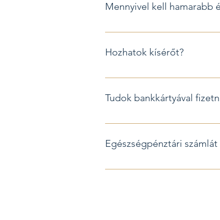
Mennyivel kell hamarabb 
Oktogon: A rendelő címe: 1067 B
emeleten várjuk Önt.
Elég, ha 10-15 perccel hamarabb é
Hozhatok kísérőt?
Természetesen, sőt, várandósság, 
Tudok bankkártyával fizetn
Természetesen rendelőnkben van 
Egészségpénztári számlát 
Természetesen ki tudunk állítani