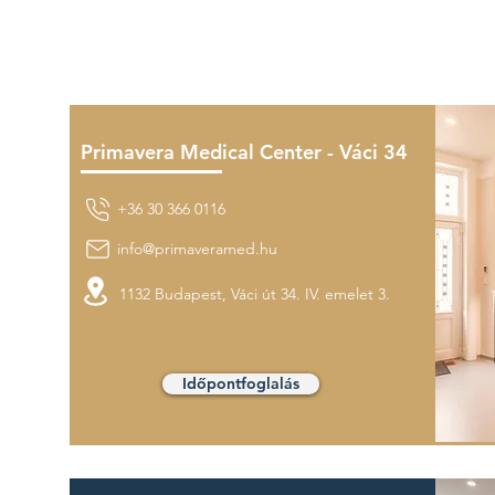
Primavera Medical Center - Váci 34
+36 30 366 0116
info@primaveramed.hu
1132 Budapest,
Váci út 34.
IV. emelet 3.
Időpontfoglalás