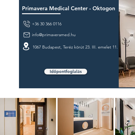
Primavera Medical Center - Oktogon
+36 30 366 0116
info@primaveramed.hu
1067 Budapest, Teréz körút 23. III. emelet 11.
Időpontfoglalás