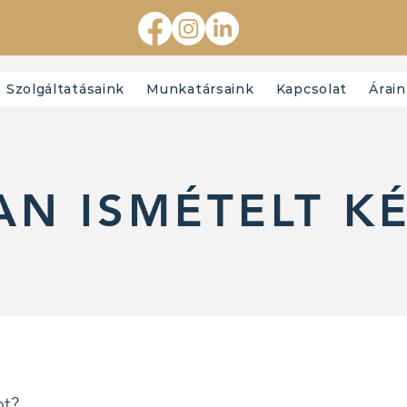
Szolgáltatásaink
Munkatársaink
Kapcsolat
Árai
AN ISMÉTELT K
ot?