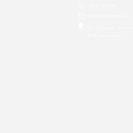
+36 30 366 0116
info@primaveramed.hu
1067 Budapest, Teréz kö
38-as kapucsengő