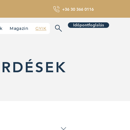
+36 30 366 0116
Időpontfoglalás
nk
Magazin
GYIK
ÉRDÉSEK