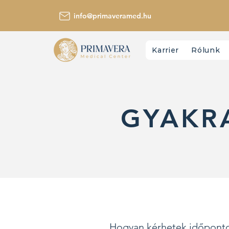
info@primaveramed.hu
Karrier
Rólunk
GYAKR
Hogyan kérhetek időpont