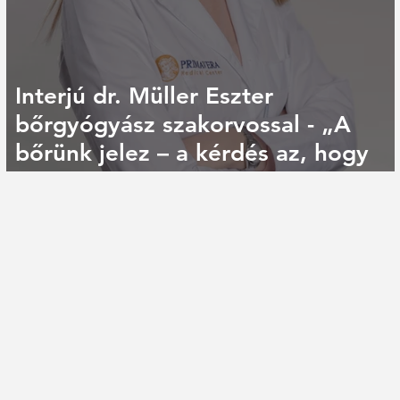
Interjú dr. Müller Eszter
bőrgyógyász szakorvossal - „A
bőrünk jelez – a kérdés az, hogy
s
időben észrevesszük-e”