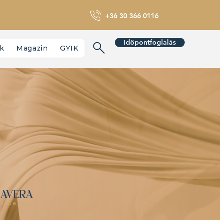
+36 30 366 0116
Időpontfoglalás
nk
Magazin
GYIK