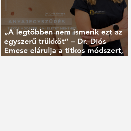
„A legtöbben nem ismerik ezt az
egyszerű trükköt” – Dr. Diós
Emese elárulja a titkos módszert,
ami életet menthet az
anyajegyszűrés során