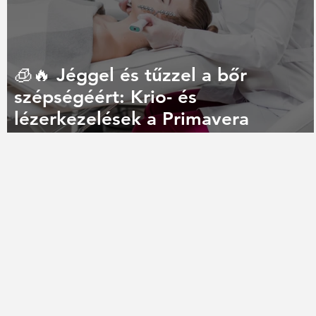
🧊🔥 Jéggel és tűzzel a bőr
szépségéért: Krio- és
lézerkezelések a Primavera
Medical Centerben