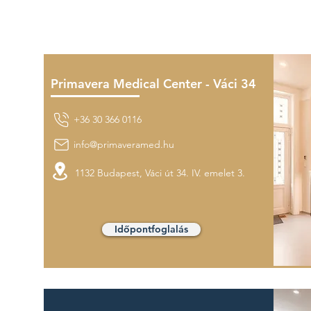
Primavera Medical Center - Váci 34
+36 30 366 0116
info@primaveramed.hu
1132 Budapest,
Váci út 34.
IV. emelet 3.
Időpontfoglalás