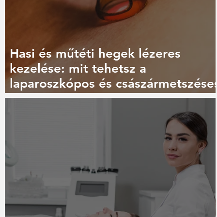
Hasi és műtéti hegek lézeres
kezelése: mit tehetsz a
laparoszkópos és császármetszése
heggel?