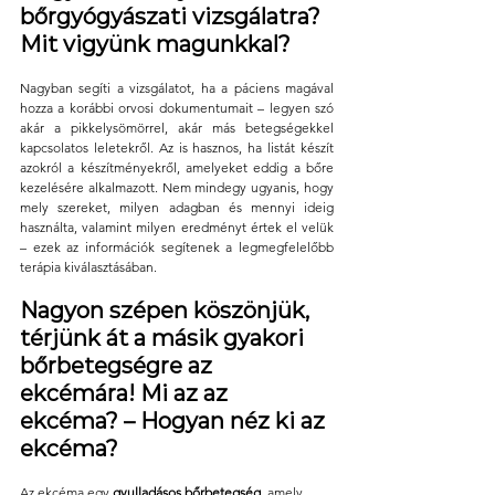
bőrgyógyászati vizsgálatra? 
Mit vigyünk magunkkal?
Nagyban segíti a vizsgálatot, ha a páciens magával 
hozza a korábbi orvosi dokumentumait – legyen szó 
akár a pikkelysömörrel, akár más betegségekkel 
kapcsolatos leletekről. Az is hasznos, ha listát készít 
azokról a készítményekről, amelyeket eddig a bőre 
kezelésére alkalmazott. Nem mindegy ugyanis, hogy 
mely szereket, milyen adagban és mennyi ideig 
használta, valamint milyen eredményt értek el velük 
– ezek az információk segítenek a legmegfelelőbb 
terápia kiválasztásában.
Nagyon szépen köszönjük, 
térjünk át a másik gyakori 
bőrbetegségre az 
ekcémára! Mi az az 
ekcéma? – Hogyan néz ki az 
ekcéma?
Az ekcéma egy 
gyulladásos bőrbetegség
, amely 