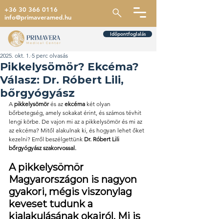
+36 30 366 0116
info@primaveramed.hu
Időpontfoglalás
2025. okt. 1.
5 perc olvasás
Pikkelysömör? Ekcéma?
Válasz: Dr. Róbert Lili,
bőrgyógyász
A 
pikkelysömör
 és az 
ekcéma
 két olyan 
bőrbetegség, amely sokakat érint, és számos tévhit 
lengi körbe. De vajon mi az a pikkelysömör és mi az 
az ekcéma? Mitől alakulnak ki, és hogyan lehet őket 
kezelni? Erről beszélgettünk 
Dr. Róbert Lili 
bőrgyógyász szakorvossal. 
A pikkelysömör 
Magyarországon is nagyon 
gyakori, mégis viszonylag 
keveset tudunk a 
kialakulásának okairól. Mi is 