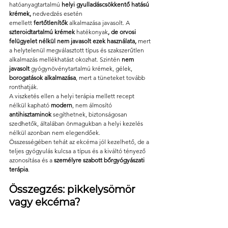
hatóanyagtartalmú 
helyi
gyulladáscsökkentő hatású 
krémek, 
nedvedzés esetén 
emellett
 fertőtlenítők
 alkalmazása javasolt. A 
szteroidtartalmú krémek 
hatékonyak
, de orvosi 
felügyelet nélkül nem javasolt ezek használata, 
mert 
a helytelenül megválasztott típus és szakszerűtlen 
alkalmazás mellékhatást okozhat. Szintén 
nem 
javasolt
 gyógynövénytartalmú krémek, gélek, 
borogatások
alkalmazása
, mert a tüneteket tovább 
ronthatják.
A viszketés ellen a helyi terápia mellett recept 
nélkül kapható 
modern
, nem álmosító 
antihisztaminok
 segíthetnek, biztonságosan 
szedhetők, általában önmagukban a helyi kezelés 
nélkül azonban nem elegendőek.
Összességében tehát az ekcéma jól kezelhető, de a 
teljes gyógyulás kulcsa a típus és a kiváltó tényező 
azonosítása és a 
személyre szabott bőrgyógyászati 
terápia
.
Összegzés: pikkelysömör 
vagy ekcéma?
Sokan hajlamosak összekeverni a pikkelysömört és 