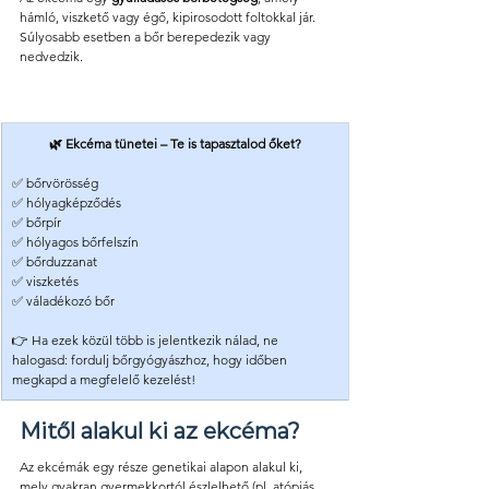
hámló, viszkető vagy égő, kipirosodott foltokkal jár. 
Súlyosabb esetben a bőr berepedezik vagy 
nedvedzik.
🌿 Ekcéma tünetei – Te is tapasztalod őket?
✅ bőrvörösség
✅ hólyagképződés
✅ bőrpír
✅ hólyagos bőrfelszín
✅ bőrduzzanat
✅ viszketés
✅ váladékozó bőr
👉 Ha ezek közül több is jelentkezik nálad, ne 
halogasd: fordulj bőrgyógyászhoz, hogy időben 
megkapd a megfelelő kezelést!
Mitől alakul ki az ekcéma?
Az ekcémák egy része genetikai alapon alakul ki, 
mely gyakran gyermekkortól észlelhető (pl. atópiás 