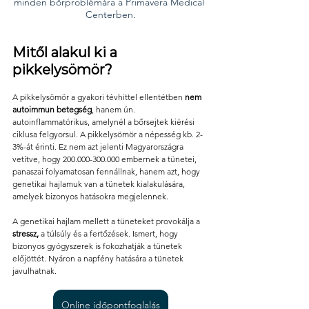
minden bőrproblémára a Primavera Medical 
Centerben.
Mitől alakul ki a 
pikkelysömör?
A pikkelysömör a gyakori tévhittel ellentétben 
nem 
autoimmun betegség
, hanem ún. 
autoinflammatórikus, amelynél a bőrsejtek kiérési 
ciklusa felgyorsul. A pikkelysömör a népesség kb. 2-
3%-át érinti. Ez nem azt jelenti Magyarországra 
vetítve, hogy 200.000-300.000 embernek a tünetei, 
panaszai folyamatosan fennállnak, hanem azt, hogy 
genetikai hajlamuk van a tünetek kialakulására, 
amelyek bizonyos hatásokra megjelennek. 
A genetikai hajlam mellett a tüneteket provokálja a 
stressz, 
a túlsúly és a fertőzések. Ismert, hogy 
bizonyos gyógyszerek is fokozhatják a tünetek 
előjöttét. Nyáron a napfény hatására a tünetek 
javulhatnak.
Online időpontfoglalás