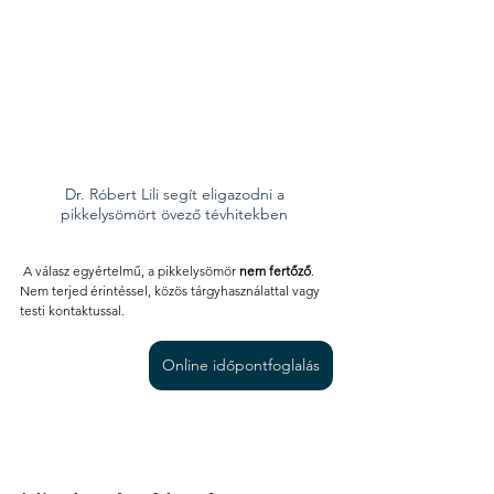
Dr. Róbert Lili segít eligazodni a 
pikkelysömört övező tévhitekben 
 A válasz egyértelmű, a pikkelysömör 
nem fertőző
. 
Nem terjed érintéssel, közös tárgyhasználattal vagy 
testi kontaktussal.
Online időpontfoglalás