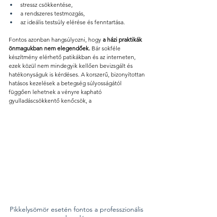
stressz csökkentése, 
a rendszeres testmozgás, 
az ideális testsúly elérése és fenntartása. 
Fontos azonban hangsúlyozni, hogy
 a házi praktikák 
önmagukban nem elegendőek.
 Bár sokféle 
készítmény elérhető patikákban és az interneten, 
ezek közül nem mindegyik kellően bevizsgált és 
hatékonyságuk is kérdéses. A korszerű, bizonyítottan 
hatásos kezelések a betegség súlyosságától 
függően lehetnek a vényre kapható 
gyulladáscsökkentő kenőcsök, a 
Pikkelysömör esetén fontos a professzionális 