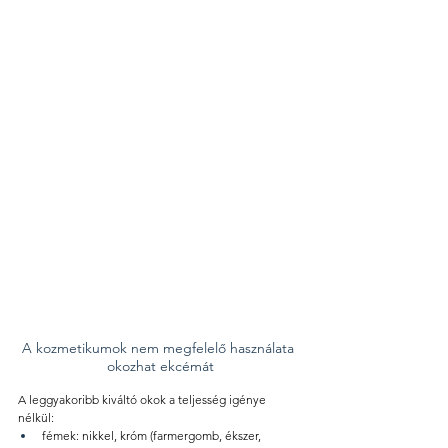
A kozmetikumok nem megfelelő használata 
okozhat ekcémát
A leggyakoribb kiváltó okok a teljesség igénye 
nélkül: 
fémek: nikkel, króm (farmergomb, ékszer, 