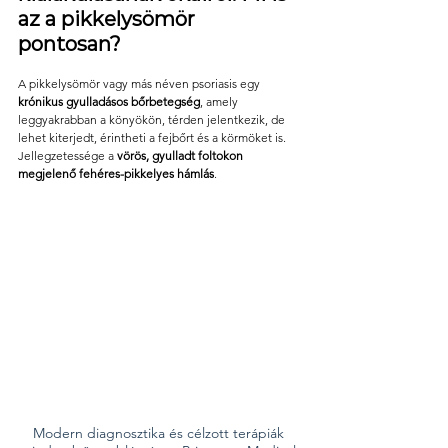
az a pikkelysömör 
pontosan?
A pikkelysömör vagy más néven psoriasis egy 
krónikus gyulladásos bőrbetegség
, amely 
leggyakrabban a könyökön, térden jelentkezik, de 
lehet kiterjedt, érintheti a fejbőrt és a körmöket is. 
Jellegzetessége a 
vörös, gyulladt foltokon 
megjelenő fehéres-pikkelyes hámlás
. 
Modern diagnosztika és célzott terápiák 