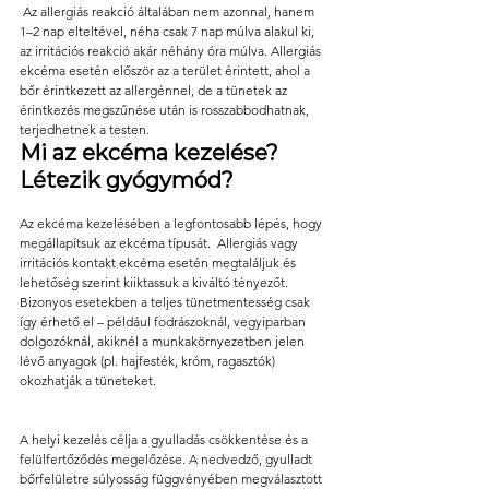
 Az allergiás reakció általában nem azonnal, hanem 
1–2 nap elteltével, néha csak 7 nap múlva alakul ki, 
az irritációs reakció akár néhány óra múlva. Allergiás 
ekcéma esetén először az a terület érintett, ahol a 
bőr érintkezett az allergénnel, de a tünetek az 
érintkezés megszűnése után is rosszabbodhatnak, 
terjedhetnek a testen.
Mi az ekcéma kezelése? 
Létezik gyógymód? 
Az ekcéma kezelésében a legfontosabb lépés, hogy 
megállapítsuk az ekcéma típusát.  Allergiás vagy 
irritációs kontakt ekcéma esetén megtaláljuk és 
lehetőség szerint kiiktassuk a kiváltó tényezőt. 
Bizonyos esetekben a teljes tünetmentesség csak 
így érhető el – például fodrászoknál, vegyiparban 
dolgozóknál, akiknél a munkakörnyezetben jelen 
lévő anyagok (pl. hajfesték, króm, ragasztók) 
okozhatják a tüneteket.
A helyi kezelés célja a gyulladás csökkentése és a 
felülfertőződés megelőzése. A nedvedző, gyulladt 
bőrfelületre súlyosság függvényében megválasztott 