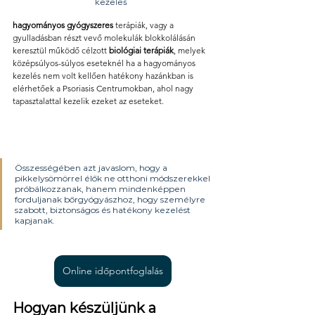
kezelés 
hagyományos
gyógyszeres
 terápiák, vagy a 
gyulladásban részt vevő molekulák blokkolálásán 
keresztül működő célzott 
biológiai
terápiák
, melyek 
középsúlyos-súlyos eseteknél ha a hagyományos 
kezelés nem volt kellően hatékony hazánkban is 
elérhetőek a Psoriasis Centrumokban, ahol nagy 
tapasztalattal kezelik ezeket az eseteket.
Összességében azt javaslom, hogy a 
pikkelysömörrel élők ne otthoni módszerekkel 
próbálkozzanak, hanem mindenképpen 
forduljanak bőrgyógyászhoz, hogy személyre 
szabott, biztonságos és hatékony kezelést 
kapjanak.
Online időpontfoglalás
Hogyan készüljünk a 