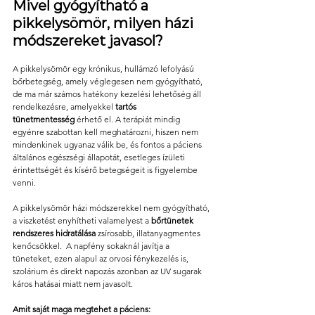
Mivel gyógyítható a 
pikkelysömör, milyen házi 
módszereket javasol? 
A pikkelysömör egy krónikus, hullámzó lefolyású 
bőrbetegség, amely véglegesen nem gyógyítható, 
de ma már számos hatékony kezelési lehetőség áll 
rendelkezésre, amelyekkel 
tartós 
tünetmentesség
 érhető el. A terápiát mindig 
egyénre szabottan kell meghatározni, hiszen nem 
mindenkinek ugyanaz válik be, és fontos a páciens 
általános egészségi állapotát, esetleges ízületi 
érintettségét és kísérő betegségeit is figyelembe 
venni.
A pikkelysömör házi módszerekkel nem gyógyítható, 
a viszketést enyhítheti valamelyest a 
bőrtünetek 
rendszeres hidratálása
 zsírosabb, illatanyagmentes 
kenőcsökkel.  A napfény sokaknál javítja a 
tüneteket, ezen alapul az orvosi fénykezelés is, 
szolárium és direkt napozás azonban az UV sugarak 
káros hatásai miatt nem javasolt. 
Amit saját maga megtehet a páciens:  