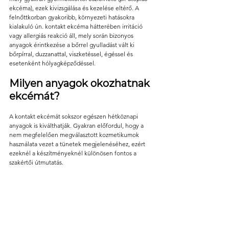
ekcéma), ezek kivizsgálása és kezelése eltérő. A 
felnőttkorban gyakoribb, környezeti hatásokra 
kialakuló ún. kontakt ekcéma hátterében irritáció 
vagy allergiás reakció áll, mely során bizonyos 
anyagok érintkezése a bőrrel gyulladást vált ki 
bőrpírral, duzzanattal, viszketéssel, égéssel és 
esetenként hólyagképződéssel.
Milyen anyagok okozhatnak 
ekcémát?
A kontakt ekcémát sokszor egészen hétköznapi 
anyagok is kiválthatják. Gyakran előfordul, hogy a 
nem megfelelően megválasztott kozmetikumok 
használata vezet a tünetek megjelenéséhez, ezért 
ezeknél a készítményeknél különösen fontos a 
szakértői útmutatás.