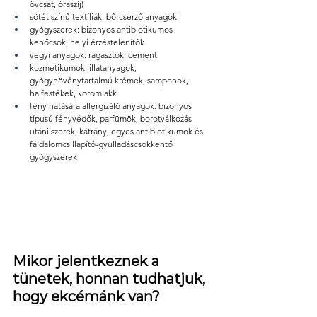
övcsat, óraszíj)
sötét színű textíliák, bőrcserző anyagok
gyógyszerek: bizonyos antibiotikumos 
kenőcsök, helyi érzéstelenítők
vegyi anyagok: ragasztók, cement
kozmetikumok: illatanyagok, 
gyógynövénytartalmú krémek, samponok, 
hajfestékek, körömlakk
fény hatására allergizáló anyagok: bizonyos 
típusú fényvédők, parfümök, borotválkozás 
utáni szerek, kátrány, egyes antibiotikumok és 
fájdalomcsillapító-gyulladáscsökkentő 
gyógyszerek
Mikor jelentkeznek a 
tünetek, honnan tudhatjuk,  
hogy ekcémánk van? 