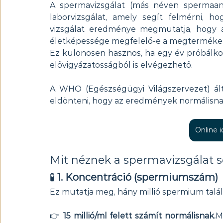
A spermavizsgálat (más néven spermaanal
laborvizsgálat, amely segít felmérni, 
vizsgálat eredménye megmutatja, hogy a
életképessége megfelelő-e a megterméke
Ez különösen hasznos, ha egy év próbálkoz
elővigyázatosságból is elvégezhető.
A WHO (Egészségügyi Világszervezet) ált
eldönteni, hogy az eredmények normálisna
Online 
Mit néznek a spermavizsgálat 
🧪 
1. Koncentráció (spermiumszám)
Ez mutatja meg, hány millió spermium talá
👉 
15 millió/ml felett számít normálisnak.
M