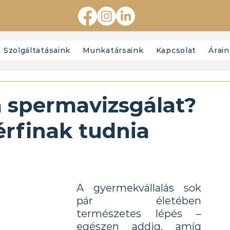
Szolgáltatásaink
Munkatársaink
Kapcsolat
Árai
 spermavizsgálat?
érfinak tudnia
A gyermekvállalás sok 
pár életében 
természetes lépés – 
egészen addig, amíg 