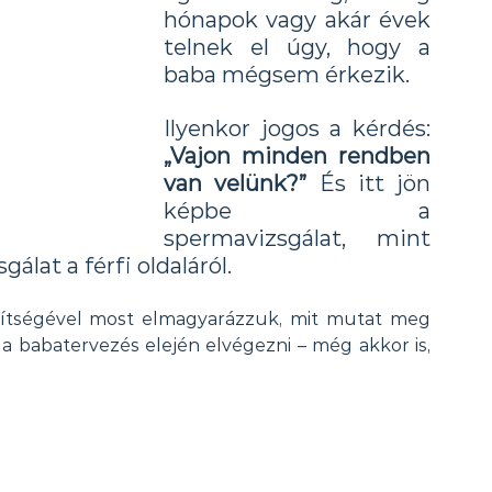
hónapok vagy akár évek 
telnek el úgy, hogy a 
baba mégsem érkezik. 
Ilyenkor jogos a kérdés: 
„Vajon minden rendben 
van velünk?”
 És itt jön 
képbe a 
spermavizsgálat, mint 
álat a férfi oldaláról.
gítségével most elmagyarázzuk, mit mutat meg 
a babatervezés elején elvégezni – még akkor is, 