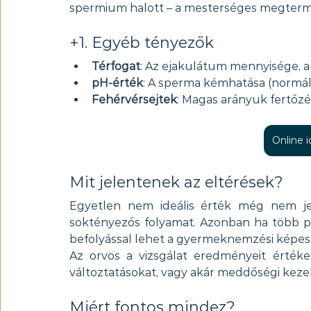
spermium halott – a mesterséges megtermé
+1. Egyéb tényezők
Térfogat
: Az ejakulátum mennyisége, am
pH-érték
: A sperma kémhatása (normál
Fehérvérsejtek
: Magas arányuk fertőzé
Online 
Mit jelentenek az eltérések?
Egyetlen nem ideális érték még nem je
soktényezős folyamat. Azonban ha több pa
befolyással lehet a gyermeknemzési képes
Az orvos a vizsgálat eredményeit értékelv
változtatásokat, vagy akár meddőségi kezelé
Miért fontos mindez?