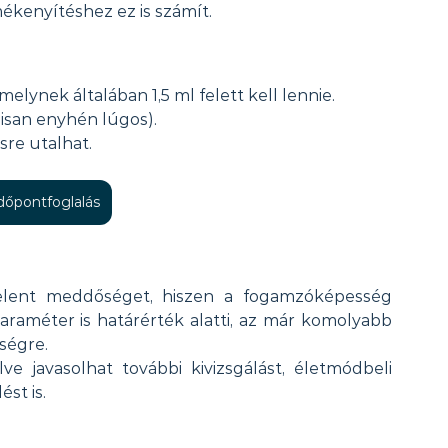
kenyítéshez ez is számít.
elynek általában 1,5 ml felett kell lennie.
isan enyhén lúgos).
sre utalhat.
időpontfoglalás
lent meddőséget, hiszen a fogamzóképesség 
raméter is határérték alatti, az már komolyabb 
ségre.
e javasolhat további kivizsgálást, életmódbeli 
st is.