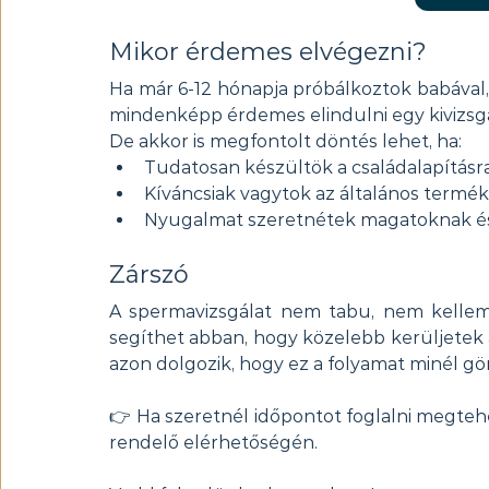
Mikor érdemes elvégezni?
Ha már 6-12 hónapja próbálkoztok babával, é
mindenképp érdemes elindulni egy kivizsgá
De akkor is megfontolt döntés lehet, ha:
Tudatosan készültök a családalapításr
Kíváncsiak vagytok az általános termék
Nyugalmat szeretnétek magatoknak 
Zárszó
A spermavizsgálat nem tabu, nem kelleme
segíthet abban, hogy közelebb kerüljetek 
azon dolgozik, hogy ez a folyamat minél 
👉 Ha szeretnél időpontot foglalni megtehe
rendelő elérhetőségén.  