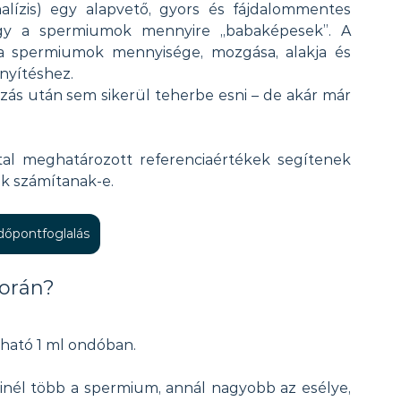
ízis) egy alapvető, gyors és fájdalommentes 
hogy a spermiumok mennyire „babaképesek”. A 
 spermiumok mennyisége, mozgása, alakja és 
nyítéshez.
ás után sem sikerül teherbe esni – de akár már 
al meghatározott referenciaértékek segítenek 
k számítanak-e.
időpontfoglalás
során?
lható 1 ml ondóban.
inél több a spermium, annál nagyobb az esélye, 