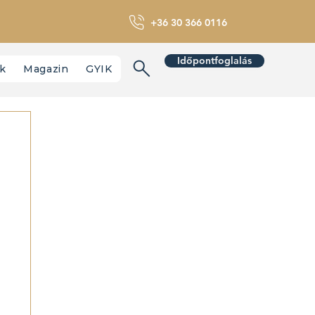
+36 30 366 0116
Időpontfoglalás
nk
Magazin
GYIK