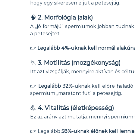
hogy egy sikeresen eljut a petesejtig.
🧠 
2. Morfológia (alak)
A „jó formájú” spermiumok jobban tudnak 
a petesejtet.
👉 
Legalább 4%-uknak kell normál alakúna
🏃 
3. Motilitás (mozgékonyság)
Itt azt vizsgálják, mennyire aktívan és c
👉 
Legalább 32%-uknak
 kell előre haladó
spermium „maratont fut” a petesejtig.
💪 
4. Vitalitás (életképesség)
Ez az arány azt mutatja, mennyi spermium 
👉 Legalább 
58%-uknak élőnek kell lennie.