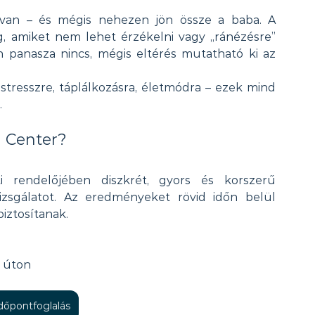
van – és mégis nehezen jön össze a baba. A 
, amiket nem lehet érzékelni vagy „ránézésre” 
n panasza nincs, mégis eltérés mutatható ki az 
stresszre, táplálkozásra, életmódra – ezek mind 
.
l Center?
i rendelőjében diszkrét, gyors és korszerű 
sgálatot. Az eredményeket rövid időn belül 
biztosítanak.
i úton
időpontfoglalás