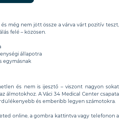
s még nem jött össze a várva várt pozitív teszt, 
lás felé – közösen.
a
enységi állapotra
és egymásnak
tlen és nem is ijesztő – viszont nagyon sokat 
az álmotokhoz. A Váci 34 Medical Center csapata 
gördülékenyebb és emberibb legyen számotokra.
ted online, a gombra kattintva vagy telefonon a 