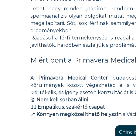
Lehet, hogy minden „papíron” rendben 
spermaanalízis olyan dolgokat mutat meg
megállapítani. Sőt, sok férfinak semmilye
eredményekben.
Ráadásul a férfi termékenység is reagál a 
javíthatók, ha időben észleljük a problémát
Miért pont a Primavera Medica
A 
Primavera Medical Center
 budapest
körülmények között végezheted el a viz
kiértékelik, és igény esetén konzultációt is 
🧬 
Nem kell sorban állni
🧑‍⚕️ 
Empatikus, szakértő csapat
📍 
Könnyen megközelíthető helyszín
 a Vác
Online 