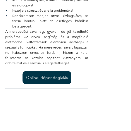
és a drogokat.
Kezelje a stresszt és a lelki problémákat.
Rendszeresen menjen orvosi kivizsgálásra, és 
tartsa kontroll alatt az esetleges krónikus 
betegségeit.
A merevedési zavar egy gyakori, de jól kezelhető 
probléma. Az orvosi segítség és a megfelelő 
életmódbeli változtatások jelentősen javíthatják a 
szexuális funkciókat. Ha merevedési zavart tapasztal, 
ne habozzon orvoshoz fordulni, hiszen a korai 
felismerés és kezelés segíthet visszanyerni az 
önbizalmat és a szexuális elégedettséget.
Online időpontfoglalás