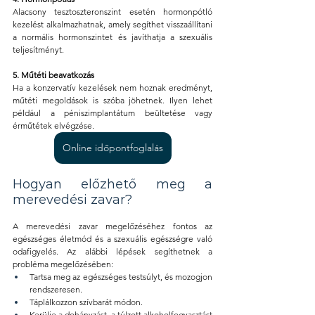
Alacsony tesztoszteronszint esetén hormonpótló 
kezelést alkalmazhatnak, amely segíthet visszaállítani 
a normális hormonszintet és javíthatja a szexuális 
teljesítményt.
5. Műtéti beavatkozás
Ha a konzervatív kezelések nem hoznak eredményt, 
műtéti megoldások is szóba jöhetnek. Ilyen lehet 
például a péniszimplantátum beültetése vagy 
érműtétek elvégzése.
Online időpontfoglalás
Hogyan előzhető meg a 
merevedési zavar?
A merevedési zavar megelőzéséhez fontos az 
egészséges életmód és a szexuális egészségre való 
odafigyelés. Az alábbi lépések segíthetnek a 
probléma megelőzésében:
Tartsa meg az egészséges testsúlyt, és mozogjon 
rendszeresen.
Táplálkozzon szívbarát módon.
Kerülje a dohányzást, a túlzott alkoholfogyasztást 