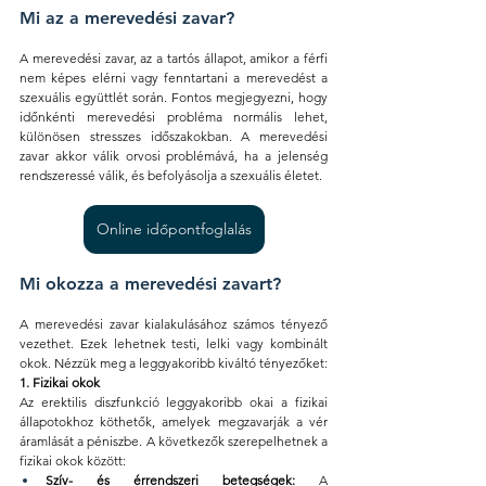
Mi az a merevedési zavar?
A merevedési zavar, az a tartós állapot, amikor a férfi 
nem képes elérni vagy fenntartani a merevedést a 
szexuális együttlét során. Fontos megjegyezni, hogy 
időnkénti merevedési probléma normális lehet, 
különösen stresszes időszakokban. A merevedési 
zavar akkor válik orvosi problémává, ha a jelenség 
rendszeressé válik, és befolyásolja a szexuális életet.
Online időpontfoglalás
Mi okozza a merevedési zavart?
A merevedési zavar kialakulásához számos tényező 
vezethet. Ezek lehetnek testi, lelki vagy kombinált 
okok. Nézzük meg a leggyakoribb kiváltó tényezőket:
1. Fizikai okok
Az erektilis diszfunkció leggyakoribb okai a fizikai 
állapotokhoz köthetők, amelyek megzavarják a vér 
áramlását a péniszbe. A következők szerepelhetnek a 
fizikai okok között:
Szív- és érrendszeri betegségek:
 A 