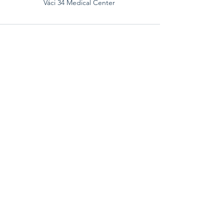
Váci 34 Medical Center 
Az összes megtekintése
Friss bejegyzések