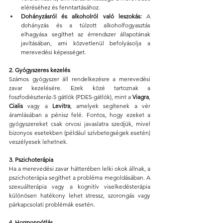
eléréséhez és fenntartásához.
Dohányzásról és alkoholról való leszokás:
 A 
dohányzás és a túlzott alkoholfogyasztás 
elhagyása segíthet az érrendszer állapotának 
javításában, ami közvetlenül befolyásolja a 
merevedési képességet.
2. Gyógyszeres kezelés
Számos gyógyszer áll rendelkezésre a merevedési 
zavar kezelésére. Ezek közé tartoznak a 
foszfodiészteráz-5 gátlók (PDE5-gátlók), mint a 
Viagra
, 
Cialis
 vagy a 
Levitra
, amelyek segítenek a vér 
áramlásában a pénisz felé. Fontos, hogy ezeket a 
gyógyszereket csak orvosi javaslatra szedjük, mivel 
bizonyos esetekben (például szívbetegségek esetén) 
veszélyesek lehetnek.
3. Pszichoterápia
Ha a merevedési zavar hátterében lelki okok állnak, a 
pszichoterápia segíthet a probléma megoldásában. A 
szexuálterápia vagy a kognitív viselkedésterápia 
különösen hatékony lehet stressz, szorongás vagy 
párkapcsolati problémák esetén.
4. Hormonpótlás