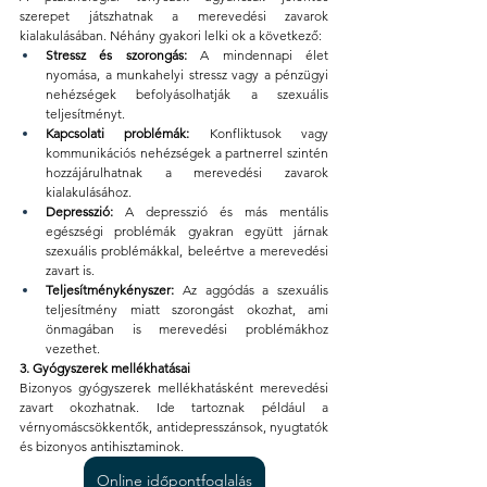
szerepet játszhatnak a merevedési zavarok 
kialakulásában. Néhány gyakori lelki ok a következő:
Stressz és szorongás:
 A mindennapi élet 
nyomása, a munkahelyi stressz vagy a pénzügyi 
nehézségek befolyásolhatják a szexuális 
teljesítményt.
Kapcsolati problémák:
 Konfliktusok vagy 
kommunikációs nehézségek a partnerrel szintén 
hozzájárulhatnak a merevedési zavarok 
kialakulásához.
Depresszió:
 A depresszió és más mentális 
egészségi problémák gyakran együtt járnak 
szexuális problémákkal, beleértve a merevedési 
zavart is.
Teljesítménykényszer:
 Az aggódás a szexuális 
teljesítmény miatt szorongást okozhat, ami 
önmagában is merevedési problémákhoz 
vezethet.
3. Gyógyszerek mellékhatásai
Bizonyos gyógyszerek mellékhatásként merevedési 
zavart okozhatnak. Ide tartoznak például a 
vérnyomáscsökkentők, antidepresszánsok, nyugtatók 
és bizonyos antihisztaminok.
Online időpontfoglalás