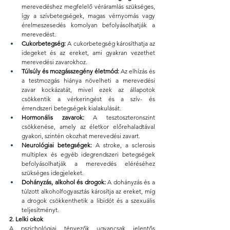
merevedéshez megfelelő véráramlás szükséges, 
így a szívbetegségek, magas vérnyomás vagy 
érelmeszesedés komolyan befolyásolhatják a 
merevedést.
Cukorbetegség:
 A cukorbetegség károsíthatja az 
idegeket és az ereket, ami gyakran vezethet 
merevedési zavarokhoz.
Túlsúly és mozgásszegény életmód:
 Az elhízás és 
a testmozgás hiánya növelheti a merevedési 
zavar kockázatát, mivel ezek az állapotok 
csökkentik a vérkeringést és a szív- és 
érrendszeri betegségek kialakulását.
Hormonális zavarok:
 A tesztoszteronszint 
csökkenése, amely az életkor előrehaladtával 
gyakori, szintén okozhat merevedési zavart.
Neurológiai betegségek:
 A stroke, a sclerosis 
multiplex és egyéb idegrendszeri betegségek 
befolyásolhatják a merevedés eléréséhez 
szükséges idegjeleket.
Dohányzás, alkohol és drogok:
 A dohányzás és a 
túlzott alkoholfogyasztás károsítja az ereket, míg 
a drogok csökkenthetik a libidót és a szexuális 
teljesítményt.
2. Lelki okok
A pszichológiai tényezők ugyancsak jelentős 