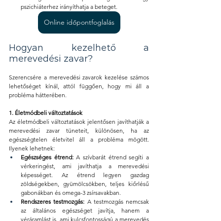
pszichiáterhez irányíthatja a beteget.
Online időpontfoglalás
Hogyan kezelhető a 
merevedési zavar?
Szerencsére a merevedési zavarok kezelése számos 
lehetőséget kínál, attól függően, hogy mi áll a 
probléma hátterében.
1. Életmódbeli változtatások
Az életmódbeli változtatások jelentősen javíthatják a 
merevedési zavar tüneteit, különösen, ha az 
egészségtelen életvitel áll a probléma mögött. 
Ilyenek lehetnek:
Egészséges étrend:
 A szívbarát étrend segíti a 
vérkeringést, ami javíthatja a merevedési 
képességet. Az étrend legyen gazdag 
zöldségekben, gyümölcsökben, teljes kiőrlésű 
gabonákban és omega-3 zsírsavakban.
Rendszeres testmozgás:
 A testmozgás nemcsak 
az általános egészséget javítja, hanem a 
véráramlást is, ami kulcsfontosságú a merevedés 