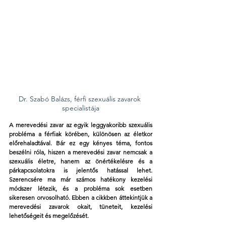
Dr. Szabó Balázs, férfi szexuális zavarok 
specialistája
A merevedési zavar az egyik leggyakoribb szexuális 
probléma a férfiak körében, különösen az életkor 
előrehaladtával. Bár ez egy kényes téma, fontos 
beszélni róla, hiszen a merevedési zavar nemcsak a 
szexuális életre, hanem az önértékelésre és a 
párkapcsolatokra is jelentős hatással lehet. 
Szerencsére ma már számos hatékony kezelési 
módszer létezik, és a probléma sok esetben 
sikeresen orvosolható. Ebben a cikkben áttekintjük a 
merevedési zavarok okait, tüneteit, kezelési 
lehetőségeit és megelőzését.