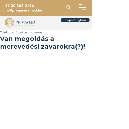
+36 30 366 0116
info@primaveramed.hu
Időpontfoglalás
2024. nov. 13.
4 perc olvasás
Van megoldás a
merevedési zavarokra(?)!