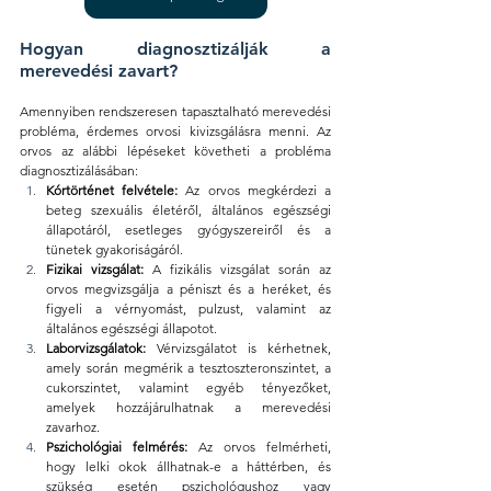
Hogyan diagnosztizálják a 
merevedési zavart?
Amennyiben rendszeresen tapasztalható merevedési 
probléma, érdemes orvosi kivizsgálásra menni. Az 
orvos az alábbi lépéseket követheti a probléma 
diagnosztizálásában:
Kórtörténet felvétele:
 Az orvos megkérdezi a 
beteg szexuális életéről, általános egészségi 
állapotáról, esetleges gyógyszereiről és a 
tünetek gyakoriságáról.
Fizikai vizsgálat:
 A fizikális vizsgálat során az 
orvos megvizsgálja a péniszt és a heréket, és 
figyeli a vérnyomást, pulzust, valamint az 
általános egészségi állapotot.
Laborvizsgálatok:
 Vérvizsgálatot is kérhetnek, 
amely során megmérik a tesztoszteronszintet, a 
cukorszintet, valamint egyéb tényezőket, 
amelyek hozzájárulhatnak a merevedési 
zavarhoz.
Pszichológiai felmérés:
 Az orvos felmérheti, 
hogy lelki okok állhatnak-e a háttérben, és 
szükség esetén pszichológushoz vagy 