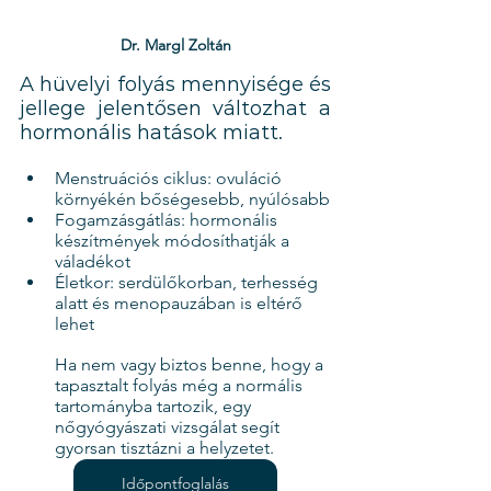
Dr. Margl Zoltán
A hüvelyi folyás mennyisége és 
jellege jelentősen változhat a 
hormonális hatások miatt.
Menstruációs ciklus: ovuláció 
környékén bőségesebb, nyúlósabb
Fogamzásgátlás: hormonális 
készítmények módosíthatják a 
váladékot
Életkor: serdülőkorban, terhesség 
alatt és menopauzában is eltérő 
lehet
Ha nem vagy biztos benne, hogy a 
tapasztalt folyás még a normális 
tartományba tartozik, egy 
nőgyógyászati vizsgálat segít 
gyorsan tisztázni a helyzetet.
Időpontfoglalás