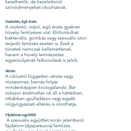
kezelhetők, de kezeletlenül 
szövődményeket okozhatnak.
Viszketés, égő érzés
A viszkető, csípő, égő érzés gyakran 
hüvelyi fertőzésre utal. Előfordulhat 
bakteriális, gombás vagy szexuális úton 
terjedő fertőzés esetén is. Ezek a 
tünetek nemcsak kellemetlenek, 
hanem a hüvely természetes 
egyensúlyának felborulását is jelzik.
Vérzés
A ciklustól független vérzés vagy 
rózsaszínes, barnás folyás 
mindenképpen kivizsgálandó. Bár 
sokszor ártalmatlan ok áll a háttérben, 
ritkábban gyulladásos vagy egyéb 
nőgyógyászati eltérés is okozhatja.
Fájdalmas együttlét
 A szexuális együttlét során jelentkező 
fájdalom (dyspareunia) fertőzés, 