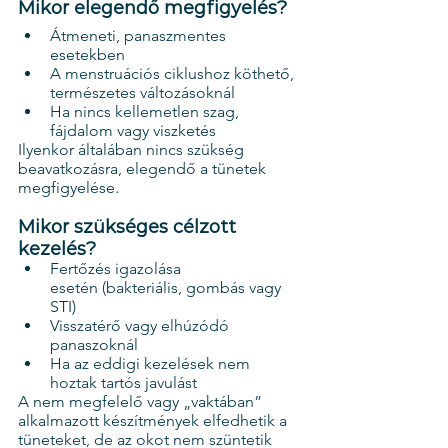
Mikor elegendő megfigyelés?
Átmeneti, panaszmentes 
esetekben
A menstruációs ciklushoz köthető, 
természetes változásoknál
Ha nincs kellemetlen szag, 
fájdalom vagy viszketés
Ilyenkor általában nincs szükség 
beavatkozásra, elegendő a tünetek 
megfigyelése.
Mikor szükséges célzott 
kezelés?
Fertőzés igazolása 
esetén (bakteriális, gombás vagy 
STI)
Visszatérő vagy elhúzódó 
panaszoknál
Ha az eddigi kezelések nem 
hoztak tartós javulást
A nem megfelelő vagy „vaktában” 
alkalmazott készítmények elfedhetik a 
tüneteket, de az okot nem szüntetik 