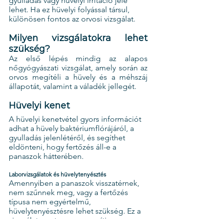
gyulladás vagy hüvelyi irritáció jele 
lehet. Ha ez hüvelyi folyással társul, 
különösen fontos az orvosi vizsgálat.
Milyen vizsgálatokra lehet 
szükség?
Az első lépés mindig az alapos 
nőgyógyászati vizsgálat, amely során az 
orvos megítéli a hüvely és a méhszáj 
állapotát, valamint a váladék jellegét.
Hüvelyi kenet
A hüvelyi kenetvétel gyors információt 
adhat a hüvely baktériumflórájáról, a 
gyulladás jelenlétéről, és segíthet 
eldönteni, hogy fertőzés áll-e a 
panaszok hátterében.
Laborvizsgálatok és hüvelytenyésztés
Amennyiben a panaszok visszatérnek, 
nem szűnnek meg, vagy a fertőzés 
típusa nem egyértelmű, 
hüvelytenyésztésre lehet szükség. Ez a 