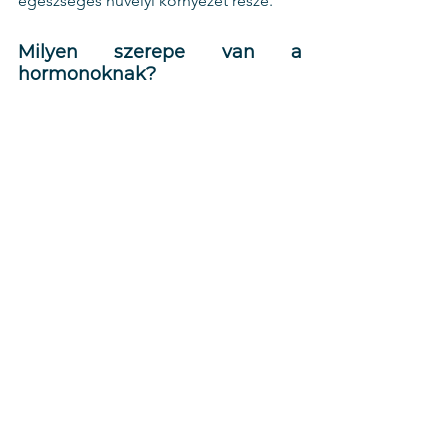
egészséges hüvelyi környezet része.
Milyen szerepe van a 
hormonoknak?