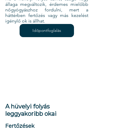
állaga megváltozik, érdemes mielőbb 
nőgyógyászhoz fordulni, mert a 
háttérben fertőzés vagy más kezelést 
igénylő ok is állhat.
Időpontfoglalás
A hüvelyi folyás 
leggyakoribb okai
Fertőzések