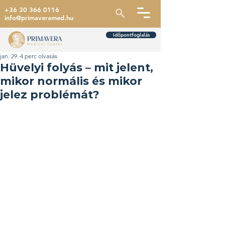
+36 30 366 0116
info@primaveramed.hu
Időpontfoglalás
jan. 29.
4 perc olvasás
Hüvelyi folyás – mit jelent,
mikor normális és mikor
jelez problémát?