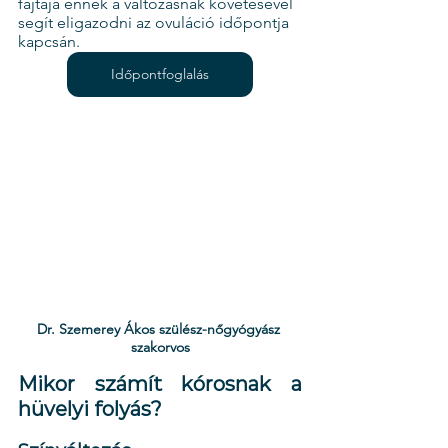
fajtája ennek a változásnak követésével 
segít eligazodni az ovuláció időpontja 
kapcsán.
Időpontfoglalás
Dr. Szemerey Ákos szülész-nőgyógyász 
szakorvos
Mikor számít kórosnak a 
hüvelyi folyás?