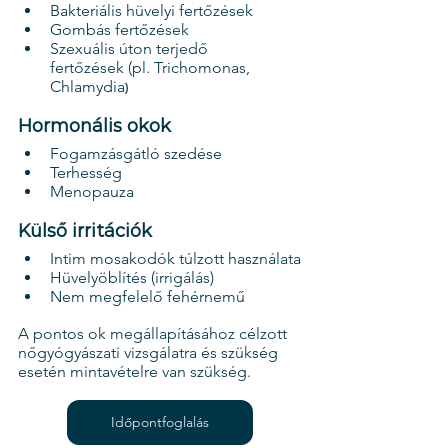
Bakteriális hüvelyi fertőzések
Gombás fertőzések
Szexuális úton terjedő 
fertőzések (pl. Trichomonas, 
Chlamydia
)
Hormonális okok
Fogamzásgátló szedése
Terhesség
Menopauza
Külső irritációk
Intim mosakodók túlzott használata
Hüvelyöblítés (irrigálás)
Nem megfelelő fehérnemű
A pontos ok megállapításához célzott 
nőgyógyászati vizsgálatra és szükség 
esetén mintavételre van szükség.
Időpontfoglalás