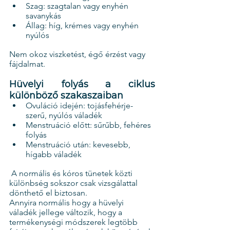
Szag: szagtalan vagy enyhén 
savanykás
Állag: híg, krémes vagy enyhén 
nyúlós
Nem okoz viszketést, égő érzést vagy 
fájdalmat.
Hüvelyi folyás a ciklus 
különböző szakaszaiban
Ovuláció idején: tojásfehérje-
szerű, nyúlós váladék
Menstruáció előtt: sűrűbb, fehéres 
folyás
Menstruáció után: kevesebb, 
hígabb váladék
 A normális és kóros tünetek közti 
különbség sokszor csak vizsgálattal 
dönthető el biztosan.
Annyira normális hogy a hüvelyi 
váladék jellege változik, hogy a 
termékenységi módszerek legtöbb 