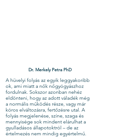
Dr. Merkely Petra PhD
A hüvelyi folyás az egyik leggyakoribb 
ok, ami miatt a nők nőgyógyászhoz 
fordulnak. Sokszor azonban nehéz 
eldönteni, hogy az adott váladék még 
a normális működés része, vagy már 
kóros elváltozásra, fertőzésre utal. A 
folyás megjelenése, színe, szaga és 
mennyisége sok mindent elárulhat a 
gyulladásos állapotoktról – de az 
értelmezés nem mindig egyértelmű.