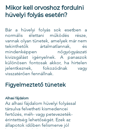
Mikor kell orvoshoz fordulni 
hüvelyi folyás esetén?
Bár a hüvelyi folyás sok esetben a 
normális élettani működés része, 
vannak olyan tünetek, amelyek már nem 
tekinthetők ártalmatlannak, és 
mindenképpen nőgyógyászati 
kivizsgálást igényelnek. A panaszok 
különösen fontosak akkor, ha hirtelen 
jelentkeznek, fokozódnak vagy 
visszatérően fennállnak.
Figyelmeztető tünetek
Alhasi fájdalom
Az alhasi fájdalom hüvelyi folyással 
társulva felvetheti kismedencei 
fertőzés, méh- vagy petevezeték-
érintettség lehetőségét. Ezek az 
állapotok időben felismerve jól 