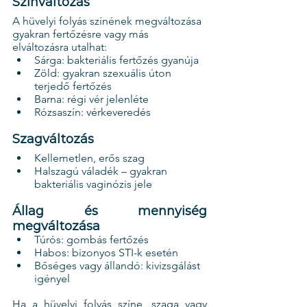
Színváltozás
A hüvelyi folyás színének megváltozása 
gyakran fertőzésre vagy más 
elváltozásra utalhat:
Sárga: bakteriális fertőzés gyanúja
Zöld: gyakran szexuális úton 
terjedő fertőzés
Barna: régi vér jelenléte
Rózsaszín: vérkeveredés
Szagváltozás
Kellemetlen, erős szag
Halszagú váladék – gyakran 
bakteriális vaginózis jele
Állag és mennyiség 
megváltozása
Túrós: gombás fertőzés
Habos: bizonyos STI-k esetén
Bőséges vagy állandó: kivizsgálást 
igényel
Ha a hüvelyi folyás színe, szaga vagy 