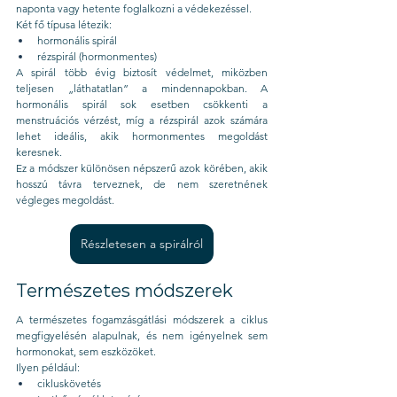
naponta vagy hetente foglalkozni a védekezéssel.
Két fő típusa létezik:
hormonális spirál
rézspirál (hormonmentes)
A spirál több évig biztosít védelmet, miközben 
teljesen „láthatatlan” a mindennapokban. A 
hormonális spirál sok esetben csökkenti a 
menstruációs vérzést, míg a rézspirál azok számára 
lehet ideális, akik hormonmentes megoldást 
keresnek.
Ez a módszer különösen népszerű azok körében, akik 
hosszú távra terveznek, de nem szeretnének 
végleges megoldást.
Részletesen a spirálról
Természetes módszerek
A természetes fogamzásgátlási módszerek a ciklus 
megfigyelésén alapulnak, és nem igényelnek sem 
hormonokat, sem eszközöket.
Ilyen például:
cikluskövetés