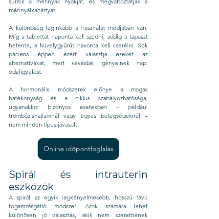
sűrítik a méhnyak nyákját, és megváltoztatják a 
méhnyálkahártyát.
A különbség leginkább a használat módjában van. 
Míg a tablettát naponta kell szedni, addig a tapaszt 
hetente, a hüvelygyűrűt havonta kell cserélni. Sok 
páciens éppen ezért választja ezeket az 
alternatívákat, mert kevésbé igényelnek napi 
odafigyelést.
A hormonális módszerek előnye a magas 
hatékonyság és a ciklus szabályozhatósága, 
ugyanakkor bizonyos esetekben – például 
trombózishajlamnál vagy egyes betegségeknél – 
nem minden típus javasolt.
Online időpontfoglalás
Spirál és intrauterin 
eszközök
A spirál az egyik legkényelmesebb, hosszú távú 
fogamzásgátló módszer. Azok számára lehet 
különösen jó választás, akik nem szeretnének 