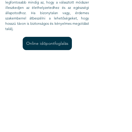
legfontosabb mindig az, hogy a választott módszer 
illeszkedjen az élethelyzetedhez és az egészségi 
állapotodhoz. Ha bizonytalan vagy, érdemes 
szakemberrel átbeszélni a lehetőségeket, hogy 
hosszú távon is biztonságos és kényelmes megoldást 
találj.
Online időpontfoglalás
Primavera Medical Center 
Szülészet-nőgyógyászat
Fogamzásgátlás