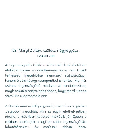
Dr. Margl Zoltán, szülész-nőgyógyász 
szakorvos
A fogamzásgátlás kérdése szinte mindenki életében 
előkerül, hiszen a családtervezés és a nem kívánt 
terhesség megelőzése nemcsak egészségügyi, 
hanem életminőségi szempontból is fontos. Ma már 
számos fogamzásgátló módszer áll rendelkezésre, 
mégis sokan bizonytalanok abban, hogy melyik lenne 
számukra a legmegfelelőbb.
A döntés nem mindig egyszerű, mert nincs egyetlen 
„legjobb” megoldás. Ami az egyik élethelyzetben 
ideális, a másikban kevésbé működik jól. Ebben a 
cikkben áttekintjük a legfontosabb fogamzásgátlási 
lehetőségeket, és segítünk abban, hogy 