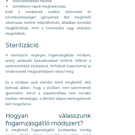
testhőmérséklet mérése
termékeny napok meghatározása
Ezek a módszerek tudatos életmódot és 
következetességet igényelnek. Bár megfelelő 
alkalmazás mellett működhetnek, általában kevésbé 
megbízhatóak, mint a hormonális vagy eszközös 
megoldások.
Sterilizáció
A sterilizáció végleges fogamzásgátlási módszer, 
amely sebészeti beavatkozással történik. Nőknél a 
petevezetékek elzárásával, férfiaknál (vasectomia) az 
ondóvezeték megszakításával valósul meg.
Ez a módszer azok számára lehet megfelelő, akik 
biztosak abban, hogy a jövőben nem szeretnének 
gyermeket. Mivel a visszafordítása nem minden 
esetben lehetséges, a döntést alapos mérlegelésnek 
kell megelőznie.
Hogyan válasszunk 
fogamzásgátló módszert?
A megfelelő fogamzásgátló kiválasztása mindig 