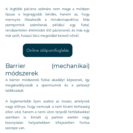
A legtöbb páciens számára nem maga a módszer 
típusa a legnagyobb kérdés, hanem az, hogy 
mennyire illeszkedik a mindennapokhoz. Más 
szempontok számítanak például egy fiatal, 
rendszertelen életmódot élő páciensnél, és más egy 
már szült, hosszú távú megoldást kereső nőnél.
Online időpontfoglalás
Barrier (mechanikai) 
módszerek
A barrier módszerek fizikai akadályt képeznek, így 
megakadályozzák a spermiumok és a petesejt 
találkozását.
A legismertebb ilyen eszköz az óvszer, amelynek 
nagy előnye, hogy nemcsak a nem kívánt terhesség 
ellen véd, hanem a nemi úton terjedő fertőzésekkel 
szemben is. Emiatt új partner esetén vagy 
bizonytalan helyzetekben kifejezetten fontos 
szerepe van.