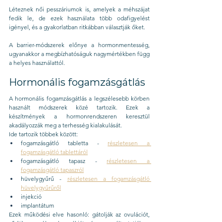
Léteznek női pesszáriumok is, amelyek a méhszájat 
fedik le, de ezek használata több odafigyelést 
igényel, és a gyakorlatban ritkábban választják őket.
A barrier-módszerek előnye a hormonmentesség, 
ugyanakkor a megbízhatóságuk nagymértékben függ 
a helyes használattól.
Hormonális fogamzásgátlás
A hormonális fogamzásgátlás a legszélesebb körben 
használt módszerek közé tartozik. Ezek a 
készítmények a hormonrendszeren keresztül 
akadályozzák meg a terhesség kialakulását.
Ide tartozik többek között:
fogamzásgátló tabletta - 
részletesen a 
fogamzásgátló tablettáról
fogamzásgátló tapasz - 
részletesen a 
fogamzásgátló tapaszról
hüvelygyűrű - 
részletesen a fogamzásgátló 
hüvelygyűrűről
injekció
implantátum
Ezek működési elve hasonló: gátolják az ovulációt, 