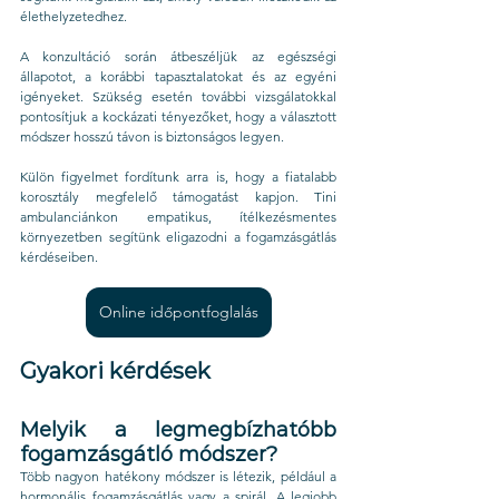
élethelyzetedhez.
A konzultáció során átbeszéljük az egészségi 
állapotot, a korábbi tapasztalatokat és az egyéni 
igényeket. Szükség esetén további vizsgálatokkal 
pontosítjuk a kockázati tényezőket, hogy a választott 
módszer hosszú távon is biztonságos legyen.
Külön figyelmet fordítunk arra is, hogy a fiatalabb 
korosztály megfelelő támogatást kapjon. Tini 
ambulanciánkon empatikus, ítélkezésmentes 
környezetben segítünk eligazodni a fogamzásgátlás 
kérdéseiben.
Online időpontfoglalás
Gyakori kérdések
Melyik a legmegbízhatóbb 
fogamzásgátló módszer?
Több nagyon hatékony módszer is létezik, például a 
hormonális fogamzásgátlás vagy a spirál. A legjobb 