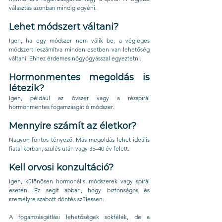
választás azonban mindig egyéni.
Lehet módszert váltani?
Igen, ha egy módszer nem válik be, a végleges 
módszert leszámítva minden esetben van lehetőség 
váltani. Ehhez érdemes nőgyógyásszal egyeztetni.
Hormonmentes megoldás is 
létezik?
Igen, például az óvszer vagy a rézspirál 
hormonmentes fogamzásgátló módszer.
Mennyire számít az életkor?
Nagyon fontos tényező. Más megoldás lehet ideális 
fiatal korban, szülés után vagy 35–40 év felett.
Kell orvosi konzultáció?
Igen, különösen hormonális módszerek vagy spirál 
esetén. Ez segít abban, hogy biztonságos és 
személyre szabott döntés szülessen.
A fogamzásgátlási lehetőségek sokfélék, de a 