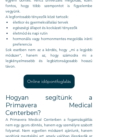
egyéni döntés. Nincs univerzális megoldás, ezért 
fontos, hogy több szempontot is figyelembe 
vegyünk.
A legfontosabb tényezők közé tartozik:
életkor és gyermekvállalási tervek
egészségi állapot és kockázati tényezők
életmód és napi rutin
hormonális vagy hormonmentes megoldás iránti 
preferencia
Sok esetben nem az a kérdés, hogy „mi a legjobb 
módszer”, hanem az, hogy számodra mi a 
legkényelmesebb és legbiztonságosabb hosszú 
távon.
Online időpontfoglalás
Hogyan segítünk a 
Primavera Medical 
Centerben?
A Primavera Medical Centerben a fogamzásgátlás 
nem egy gyors döntés, hanem egy személyre szabott 
folyamat. Nem egyetlen módszert ajánlunk, hanem 
segítünk megtalálni azt, amely valóban illeszkedik az 