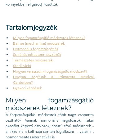
könnyebben eligazodj közöttük.
Tartalomjegyzék
Milyen fogamzásgátló módszerek léteznek?
Barrier (mechanikai) módszerek
Hormonális fogamzásgátlás
Spirál és intrauterin eszközök
Természetes módszerek
Sterilizáció
Hogyan válasszunk fogamzásgátló módszert?
Hogyan segítünk a Primavera Medical 
Centerben?
Gyakori kérdések
Milyen fogamzásgátló 
módszerek léteznek?
A fogamzásgátlási módszerek több nagy csoportra 
oszthatók. Vannak hormonális megoldások, fizikai 
akadályt képező eszközök, hosszú távú módszerek - 
amikkel nem kell napi szinten foglalkozni –,  valamint 
hormonmentes alternatívák is.