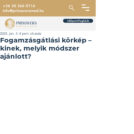
+36 30 366 0116
info@primaveramed.hu
Időpontfoglalás
2025. jan. 3.
4 perc olvasás
Fogamzásgátlási körkép –
kinek, melyik módszer
ajánlott?