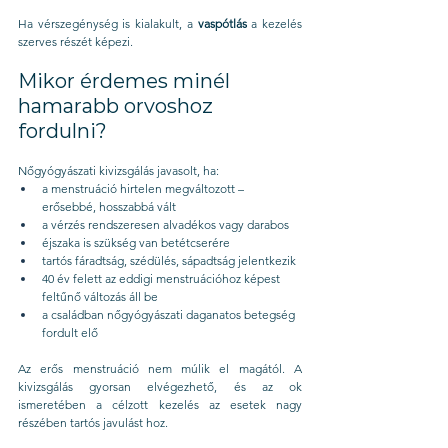
Ha vérszegénység is kialakult, a 
vaspótlás
 a kezelés 
szerves részét képezi.
Mikor érdemes minél 
hamarabb orvoshoz 
fordulni?
Nőgyógyászati kivizsgálás javasolt, ha:
a menstruáció hirtelen megváltozott – 
erősebbé, hosszabbá vált
a vérzés rendszeresen alvadékos vagy darabos
éjszaka is szükség van betétcserére
tartós fáradtság, szédülés, sápadtság jelentkezik
40 év felett az eddigi menstruációhoz képest 
feltűnő változás áll be
a családban nőgyógyászati daganatos betegség 
fordult elő
Az erős menstruáció nem múlik el magától. A 
kivizsgálás gyorsan elvégezhető, és az ok 
ismeretében a célzott kezelés az esetek nagy 
részében tartós javulást hoz.