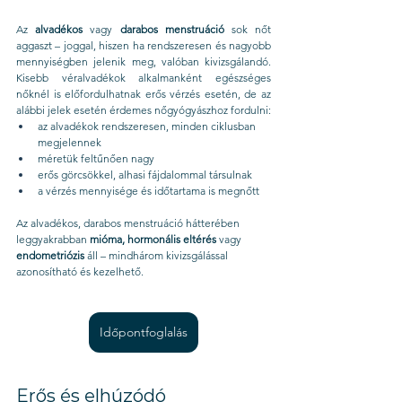
Az 
alvadékos
 vagy 
darabos menstruáció
 sok nőt 
aggaszt – joggal, hiszen ha rendszeresen és nagyobb 
mennyiségben jelenik meg, valóban kivizsgálandó. 
Kisebb véralvadékok alkalmanként egészséges 
nőknél is előfordulhatnak erős vérzés esetén, de az 
alábbi jelek esetén érdemes nőgyógyászhoz fordulni:
az alvadékok rendszeresen, minden ciklusban 
megjelennek
méretük feltűnően nagy
erős görcsökkel, alhasi fájdalommal társulnak
a vérzés mennyisége és időtartama is megnőtt
Az alvadékos, darabos menstruáció hátterében 
leggyakrabban 
mióma, hormonális eltérés
 vagy 
endometriózis
 áll – mindhárom kivizsgálással 
azonosítható és kezelhető.
Időpontfoglalás
Erős és elhúzódó 