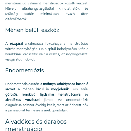
menstruációt, valamint menstruációk közötti vérzést. 
Hüvelyi ultrahangvizsgálattal kimutathatók, és 
szükség esetén minimálisan invazív úton 
eltávolíthatók.
Méhen belüli eszköz
A 
rézspirál
 alkalmazása fokozhatja a menstruációs 
vérzés mennyiségét. Ha a spirál behelyezése után a 
korábbinál erősebbé vált a vérzés, ez nőgyógyászati 
vizsgálatot indokol.
Endometriózis
Endometriózis esetén 
a méhnyálkahártyához hasonló 
szövet a méhen kívül is megjelenik
, ami 
erős, 
görcsös, rendkívül fájdalmas menstruációval
 és 
alvadékos vérzéssel
 járhat. Az endometriózis 
diagnózisa sokszor évekig késik, mert az érintett nők 
a panaszokat természetesnek gondolják.
Alvadékos és darabos 
menstruáció