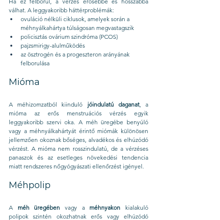
Ha ez felborul, a vérzés erősebbé és hosszabbá 
válhat. A leggyakoribb háttérproblémák:
ovuláció nélküli ciklusok, amelyek során a 
méhnyálkahártya túlságosan megvastagszik
policisztás ovárium szindróma (PCOS)
pajzsmirigy-alulműködés
az ösztrogén és a progeszteron arányának 
felborulása
Mióma
A méhizomzatból kiinduló 
jóindulatú daganat
, a 
mióma az erős menstruációs vérzés egyik 
leggyakoribb szervi oka. A méh üregébe benyúló 
vagy a méhnyálkahártyát érintő miómák különösen 
jellemzően okoznak bőséges, alvadékos és elhúzódó 
vérzést. A mióma nem rosszindulatú, de a vérzéses 
panaszok és az esetleges növekedési tendencia 
miatt rendszeres nőgyógyászati ellenőrzést igényel.
Méhpolip
A 
méh üregében
 vagy a 
méhnyakon
 kialakuló 
polipok szintén okozhatnak erős vagy elhúzódó 