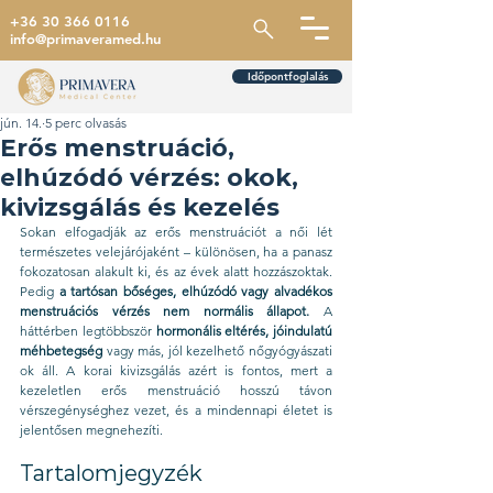
+36 30 366 0116
info@primaveramed.hu
Időpontfoglalás
jún. 14.
5 perc olvasás
Erős menstruáció,
elhúzódó vérzés: okok,
kivizsgálás és kezelés
Sokan elfogadják az erős menstruációt a női lét 
természetes velejárójaként – különösen, ha a panasz 
fokozatosan alakult ki, és az évek alatt hozzászoktak. 
Pedig 
a tartósan bőséges, elhúzódó vagy alvadékos 
menstruációs vérzés nem normális állapot.
 A 
háttérben legtöbbször 
hormonális eltérés, jóindulatú 
méhbetegség
 vagy más, jól kezelhető nőgyógyászati 
ok áll. A korai kivizsgálás azért is fontos, mert a 
kezeletlen erős menstruáció hosszú távon 
vérszegénységhez vezet, és a mindennapi életet is 
jelentősen megnehezíti.
Tartalomjegyzék