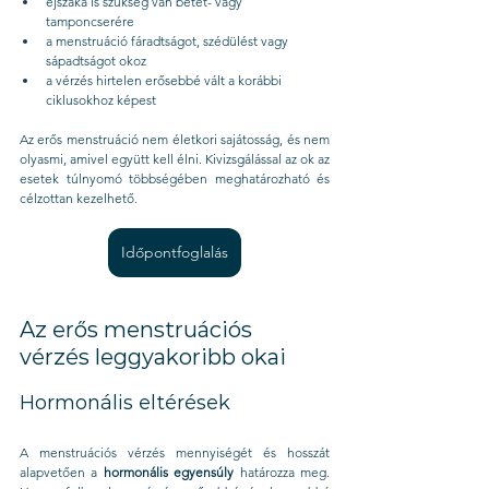
éjszaka is szükség van betét- vagy 
tamponcserére
a menstruáció fáradtságot, szédülést vagy 
sápadtságot okoz
a vérzés hirtelen erősebbé vált a korábbi 
ciklusokhoz képest
Az erős menstruáció nem életkori sajátosság, és nem 
olyasmi, amivel együtt kell élni. Kivizsgálással az ok az 
esetek túlnyomó többségében meghatározható és 
célzottan kezelhető.
Időpontfoglalás
Az erős menstruációs 
vérzés leggyakoribb okai
Hormonális eltérések
A menstruációs vérzés mennyiségét és hosszát 
alapvetően a 
hormonális egyensúly
 határozza meg. 