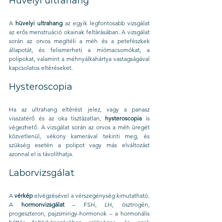
Hüvelyi ultrahang
A 
hüvelyi ultrahang
 az egyik legfontosabb vizsgálat 
az erős menstruáció okainak feltárásában. A vizsgálat 
során az orvos megítéli a méh és a petefészkek 
állapotát, és felismerheti a miómacsomókat, a 
polipokat, valamint a méhnyálkahártya vastagságával 
kapcsolatos eltéréseket.
Hysteroscopia
Ha az ultrahang eltérést jelez, vagy a panasz 
visszatérő és az oka tisztázatlan, 
hysteroscopia
 is 
végezhető. A vizsgálat során az orvos a méh üregét 
közvetlenül, vékony kamerával tekinti meg, és 
szükség esetén a polipot vagy más elváltozást 
azonnal el is távolíthatja.
Laborvizsgálat
A 
vérkép
 elvégzésével a vérszegénység kimutatható. 
A 
hormonvizsgálat
 – FSH, LH, ösztrogén, 
progeszteron, pajzsmirigy-hormonok – a hormonális 