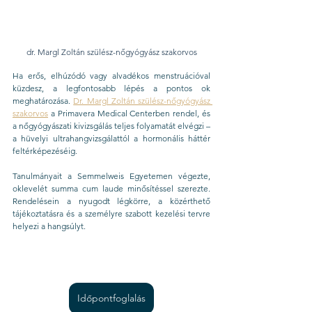
dr. Margl Zoltán szülész-nőgyógyász szakorvos
Ha erős, elhúzódó vagy alvadékos menstruációval 
küzdesz, a legfontosabb lépés a pontos ok 
meghatározása. 
Dr. Margl Zoltán szülész-nőgyógyász 
szakorvos
 a Primavera Medical Centerben rendel, és 
a nőgyógyászati kivizsgálás teljes folyamatát elvégzi – 
a hüvelyi ultrahangvizsgálattól a hormonális háttér 
feltérképezéséig.
Tanulmányait a Semmelweis Egyetemen végezte, 
oklevelét summa cum laude minősítéssel szerezte. 
Rendelésein a nyugodt légkörre, a közérthető 
tájékoztatásra és a személyre szabott kezelési tervre 
helyezi a hangsúlyt.
Időpontfoglalás