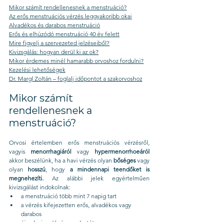
Mikor számít rendellenesnek a menstruáció?
Az erős menstruációs vérzés leggyakoribb okai
Alvadékos és darabos menstruáció
Erős és elhúzódó menstruáció 40 év felett
Mire figyelj a szervezeted jelzéseiből?
Kivizsgálás: hogyan derül ki az ok?
Mikor érdemes minél hamarabb orvoshoz fordulni?
Kezelési lehetőségek
Dr. Margl Zoltán – foglalj időpontot a szakorvoshoz
Mikor számít 
rendellenesnek a 
menstruáció?
Orvosi értelemben erős menstruációs vérzésről, 
vagyis 
menorrhagiáról
 vagy 
hypermenorrhoeáról 
akkor beszélünk, ha a havi vérzés olyan 
bőséges
 vagy 
olyan 
hosszú
, hogy 
a mindennapi teendőket is 
megnehezíti.
 Az alábbi jelek egyértelműen 
kivizsgálást indokolnak:
a menstruáció több mint 7 napig tart
a vérzés kifejezetten erős, alvadékos vagy 
darabos