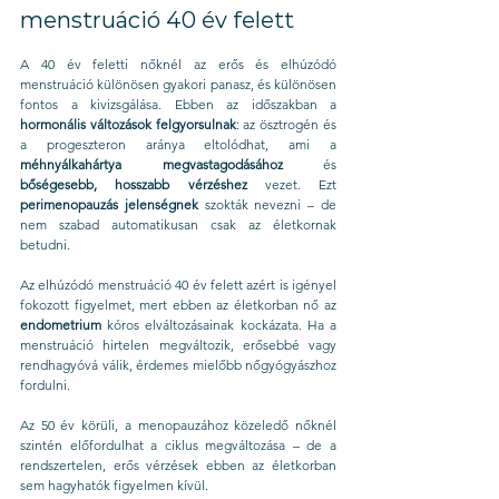
menstruáció 40 év felett
A 40 év feletti nőknél az erős és elhúzódó 
menstruáció különösen gyakori panasz, és különösen 
fontos a kivizsgálása. Ebben az időszakban a 
hormonális változások felgyorsulnak
: az ösztrogén és 
a progeszteron aránya eltolódhat, ami a 
méhnyálkahártya megvastagodásához
 és 
bőségesebb, hosszabb vérzéshez
 vezet. Ezt 
perimenopauzás jelenségnek
 szokták nevezni – de 
nem szabad automatikusan csak az életkornak 
betudni.
Az elhúzódó menstruáció 40 év felett azért is igényel 
fokozott figyelmet, mert ebben az életkorban nő az
endometrium
 kóros elváltozásainak kockázata. Ha a 
menstruáció hirtelen megváltozik, erősebbé vagy 
rendhagyóvá válik, érdemes mielőbb nőgyógyászhoz 
fordulni.
Az 50 év körüli, a menopauzához közeledő nőknél 
szintén előfordulhat a ciklus megváltozása – de a 
rendszertelen, erős vérzések ebben az életkorban 
sem hagyhatók figyelmen kívül.