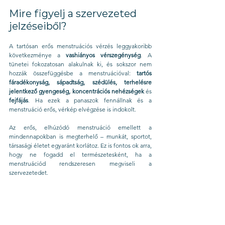
Mire figyelj a szervezeted 
jelzéseiből?
A tartósan erős menstruációs vérzés leggyakoribb 
következménye a 
vashiányos vérszegénység
. A 
tünetei fokozatosan alakulnak ki, és sokszor nem 
hozzák összefüggésbe a menstruációval: 
tartós 
fáradékonyság, sápadtság, szédülés, terhelésre 
jelentkező gyengeség, koncentrációs nehézségek
 és 
fejfájás
. Ha ezek a panaszok fennállnak és a 
menstruáció erős, vérkép elvégzése is indokolt.
Az erős, elhúzódó menstruáció emellett a 
mindennapokban is megterhelő – munkát, sportot, 
társasági életet egyaránt korlátoz. Ez is fontos ok arra, 
hogy ne fogadd el természetesként, ha a 
menstruációd rendszeresen megviseli a 
szervezetedet.