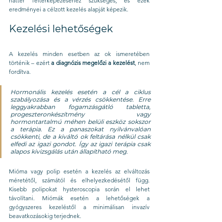
háttér feltérképezéséhez szükséges, és ezek 
eredményei a célzott kezelés alapját képezik.
Kezelési lehetőségek
A kezelés minden esetben az ok ismeretében 
történik – ezért 
a diagnózis megelőzi a kezelést
, nem 
fordítva.
Hormonális kezelés esetén a cél a ciklus 
szabályozása és a vérzés csökkentése. Erre 
leggyakrabban fogamzásgátló tabletta, 
progeszteronkészítmény vagy 
hormontartalmú méhen belüli eszköz sokszor 
a terápia. Ez a panaszokat nyilvánvalóan 
csökkenti, de a kiváltó ok feltárása nélkül csak 
elfedi az igazi gondot. Így az igazi terápia csak 
alapos kivizsgálás után állapítható meg. 
Mióma vagy polip esetén a kezelés az elváltozás 
méretétől, számától és elhelyezkedésétől függ. 
Kisebb polipokat hysteroscopia során el lehet 
távolítani. Miómák esetén a lehetőségek a 
gyógyszeres kezeléstől a minimálisan invazív 
beavatkozásokig terjednek.