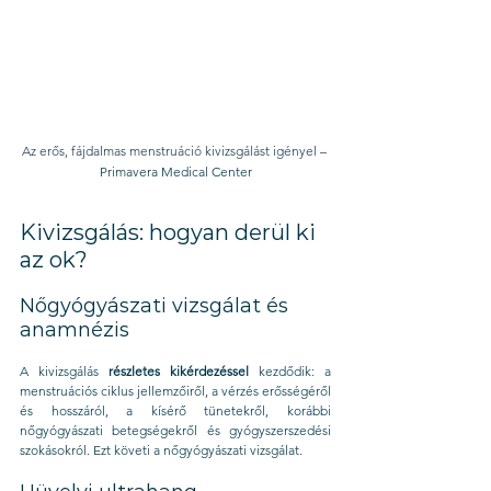
Az erős, fájdalmas menstruáció kivizsgálást igényel 
– 
Primavera Medical Center
Kivizsgálás: hogyan derül ki 
az ok?
Nőgyógyászati vizsgálat és 
anamnézis
A kivizsgálás 
részletes kikérdezéssel
 kezdődik: a 
menstruációs ciklus jellemzőiről, a vérzés erősségéről 
és hosszáról, a kísérő tünetekről, korábbi 
nőgyógyászati betegségekről és gyógyszerszedési 
szokásokról. Ezt követi a nőgyógyászati vizsgálat.