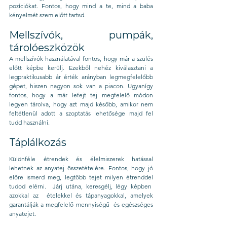
pozíciókat. Fontos, hogy mind a te, mind a baba 
kényelmét szem előtt tartsd.
Mellszívók, pumpák, 
tárolóeszközök
A mellszívók használatával fontos, hogy már a szülés 
előtt képbe kerülj. Ezekből nehéz kiválasztani a 
legpraktikusabb ár érték arányban legmegfelelőbb 
gépet, hiszen nagyon sok van a piacon. Ugyanígy 
fontos, hogy a már lefejt tej megfelelő módon 
legyen tárolva, hogy azt majd később, amikor nem 
feltétlenül adott a szoptatás lehetősége majd fel 
tudd használni.
Táplálkozás
Különféle étrendek és élelmiszerek hatással 
lehetnek az anyatej összetételére. Fontos, hogy jó 
előre ismerd meg, legtöbb tejet milyen étrenddel 
tudod elérni.  Járj utána, keresgélj, légy képben  
azokkal az  ételekkel és tápanyagokkal, amelyek 
garantálják a megfelelő mennyiségű  és egészséges 
anyatejet.