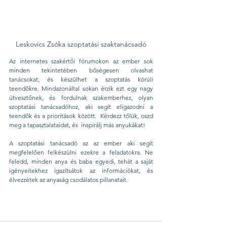
Leskovics Zsóka szoptatási szaktanácsadó
Az internetes szakértői fórumokon az ember sok 
minden tekintetében bőségesen olvashat 
tanácsokat, és készülhet a szoptatás körüli 
teendőkre. Mindazonáltal sokan érzik ezt egy nagy 
útvesztőnek, és fordulnak szakemberhez, olyan 
szoptatási tanácsadóhoz, aki segít eligazodni a 
teendők és a prioritások között.  Kérdezz tőlük, oszd 
meg a tapasztalataidat, és  inspirálj más anyukákat! 
A szoptatási tanácsadó az az ember aki segít 
megfelelően felkészülni ezekre a feladatokra. Ne 
feledd, minden anya és baba egyedi, tehát a saját 
igényeitekhez igazítsátok az információkat, és 
élvezzétek az anyaság csodálatos pillanatait.