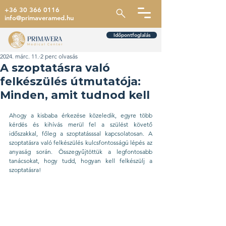
+36 30 366 0116
info@primaveramed.hu
Időpontfoglalás
2024. márc. 11.
2 perc olvasás
A szoptatásra való
felkészülés útmutatója:
Minden, amit tudnod kell
Ahogy a kisbaba érkezése közeledik, egyre több 
kérdés és kihívás merül fel a szülést követő 
időszakkal, főleg a szoptatásssal kapcsolatosan. A 
szoptatásra való felkészülés kulcsfontosságú lépés az 
anyaság során. Összegyűjtöttük a legfontosabb 
tanácsokat, hogy tudd, hogyan kell felkészülj a 
szoptatásra!