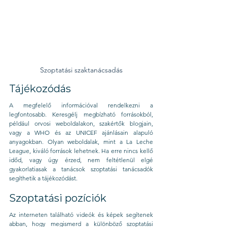
Szoptatási szaktanácsadás
Tájékozódás
A megfelelő információval rendelkezni a 
legfontosabb. Keresgélj megbízható forrásokból, 
például orvosi weboldalakon, szakértők blogjain, 
vagy a WHO és az UNICEF ajánlásain alapuló 
anyagokban. Olyan weboldalak, mint a La Leche 
League, kiváló források lehetnek. Ha erre nincs kellő 
időd, vagy úgy érzed, nem feltétlenül elgé 
gyakorlatiasak a tanácsok szoptatási tanácsadók 
segíthetik a tájékozódást. 
Szoptatási pozíciók
Az interneten található videók és képek segítenek 
abban, hogy megismerd a különböző szoptatási 