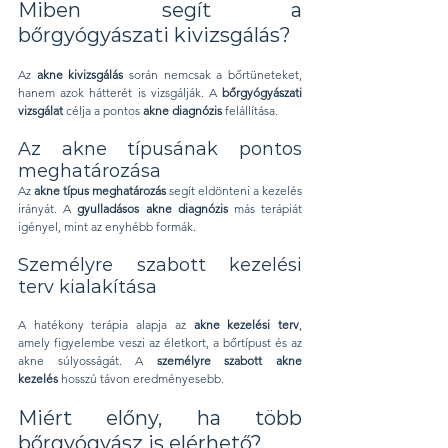
Miben segít a 
bőrgyógyászati kivizsgálás?
Az 
akne kivizsgálás
 során nemcsak a bőrtüneteket, 
hanem azok hátterét is vizsgálják. A 
bőrgyógyászati 
vizsgálat
 célja a pontos 
akne diagnózis
 felállítása.
Az akne típusának pontos 
meghatározása
Az 
akne típus meghatározás
 segít eldönteni a kezelés 
irányát. A 
gyulladásos akne diagnózis
 más terápiát 
igényel, mint az enyhébb formák.
Személyre szabott kezelési 
terv kialakítása
A hatékony terápia alapja az 
akne kezelési terv
, 
amely figyelembe veszi az életkort, a bőrtípust és az 
akne súlyosságát. A 
személyre szabott akne 
kezelés
 hosszú távon eredményesebb.
Miért előny, ha több 
bőrgyógyász is elérhető?