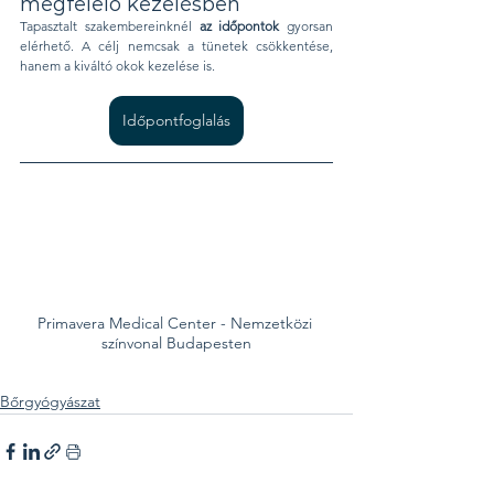
megfelelő kezelésben
Tapasztalt szakembereinknél 
az időpontok
 gyorsan 
elérhető. A célj nemcsak a tünetek csökkentése, 
hanem a kiváltó okok kezelése is.
Időpontfoglalás
Primavera Medical Center - Nemzetközi 
színvonal Budapesten
Bőrgyógyászat