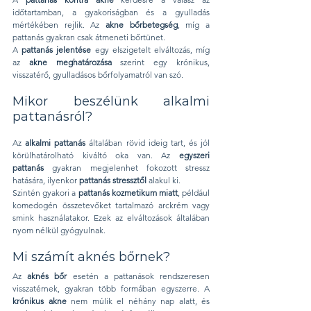
időtartamban, a gyakoriságban és a gyulladás 
mértékében rejlik. Az 
akne bőrbetegség
, míg a 
pattanás gyakran csak átmeneti bőrtünet.
A 
pattanás jelentése
 egy elszigetelt elváltozás, míg 
az 
akne meghatározása
 szerint egy krónikus, 
visszatérő, gyulladásos bőrfolyamatról van szó.
Mikor beszélünk alkalmi 
pattanásról?
Az 
alkalmi pattanás
 általában rövid ideig tart, és jól 
körülhatárolható kiváltó oka van. Az 
egyszeri 
pattanás
 gyakran megjelenhet fokozott stressz 
hatására, ilyenkor 
pattanás stressztől
 alakul ki.
Szintén gyakori a 
pattanás kozmetikum miatt
, például 
komedogén összetevőket tartalmazó arckrém vagy 
smink használatakor. Ezek az elváltozások általában 
nyom nélkül gyógyulnak.
Mi számít aknés bőrnek?
Az 
aknés bőr
 esetén a pattanások rendszeresen 
visszatérnek, gyakran több formában egyszerre. A 
krónikus akne
 nem múlik el néhány nap alatt, és 