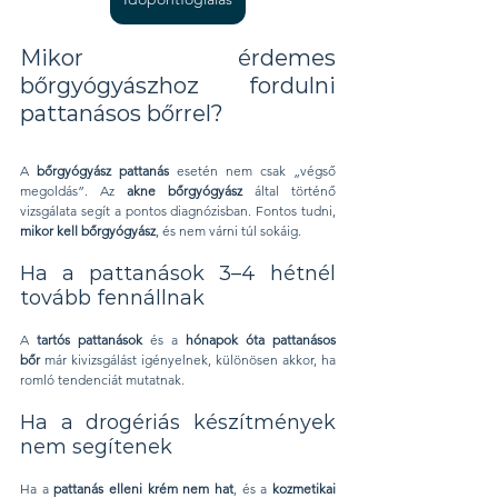
Mikor érdemes 
bőrgyógyászhoz fordulni 
pattanásos bőrrel?
A 
bőrgyógyász pattanás
 esetén nem csak „végső 
megoldás”. Az 
akne bőrgyógyász
 által történő 
vizsgálata segít a pontos diagnózisban. Fontos tudni, 
mikor kell bőrgyógyász
, és nem várni túl sokáig.
Ha a pattanások 3–4 hétnél 
tovább fennállnak
A 
tartós pattanások
 és a 
hónapok óta pattanásos 
bőr
 már kivizsgálást igényelnek, különösen akkor, ha 
romló tendenciát mutatnak.
Ha a drogériás készítmények 
nem segítenek
Ha a 
pattanás elleni krém nem hat
, és a 
kozmetikai 