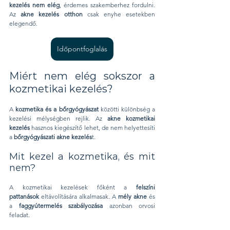
kezelés nem elég
, érdemes szakemberhez fordulni. 
Az 
akne kezelés otthon
 csak enyhe esetekben 
elegendő.
Időpontfoglalás
Miért nem elég sokszor a 
kozmetikai kezelés?
A 
kozmetika és a bőrgyógyászat
 közötti különbség a 
kezelési mélységben rejlik. Az 
akne kozmetikai 
kezelés
 hasznos kiegészítő lehet, de nem helyettesíti 
a 
bőrgyógyászati akne kezelés
t.
Mit kezel a kozmetika, és mit 
nem?
A kozmetikai kezelések főként a 
felszíni 
pattanások
 eltávolítására alkalmasak. A 
mély akne
 és 
a 
faggyútermelés szabályozása
 azonban orvosi 
feladat.