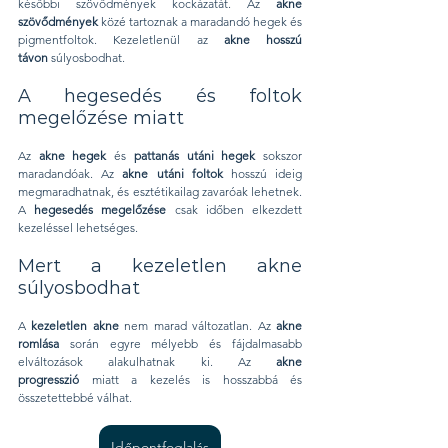
későbbi szövődmények kockázatát. Az 
akne 
szövődmények
 közé tartoznak a maradandó hegek és 
pigmentfoltok. Kezeletlenül az 
akne hosszú 
távon
 súlyosbodhat.
A hegesedés és foltok 
megelőzése miatt
Az 
akne hegek
 és 
pattanás utáni hegek
 sokszor 
maradandóak. Az 
akne utáni foltok
 hosszú ideig 
megmaradhatnak, és esztétikailag zavaróak lehetnek. 
A 
hegesedés megelőzése
 csak időben elkezdett 
kezeléssel lehetséges.
Mert a kezeletlen akne 
súlyosbodhat
A 
kezeletlen akne
 nem marad változatlan. Az 
akne 
romlása
 során egyre mélyebb és fájdalmasabb 
elváltozások alakulhatnak ki. Az 
akne 
progresszió
 miatt a kezelés is hosszabbá és 
összetettebbé válhat.
Időpontfoglalás