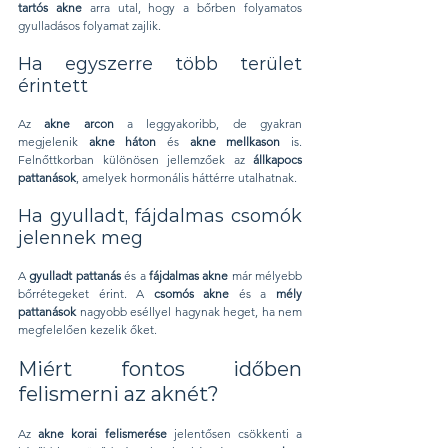
tartós akne
 arra utal, hogy a bőrben folyamatos 
gyulladásos folyamat zajlik.
Ha egyszerre több terület 
érintett
Az 
akne arcon
 a leggyakoribb, de gyakran 
megjelenik 
akne háton
 és 
akne mellkason
 is. 
Felnőttkorban különösen jellemzőek az 
állkapocs 
pattanások
, amelyek hormonális háttérre utalhatnak.
Ha gyulladt, fájdalmas csomók 
jelennek meg
A 
gyulladt pattanás
 és a 
fájdalmas akne
 már mélyebb 
bőrrétegeket érint. A 
csomós akne
 és a 
mély 
pattanások
 nagyobb eséllyel hagynak heget, ha nem 
megfelelően kezelik őket.
Miért fontos időben 
felismerni az aknét?
Az 
akne korai felismerése
 jelentősen csökkenti a 