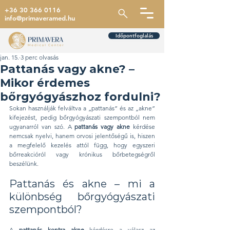
+36 30 366 0116
info@primaveramed.hu
Időpontfoglalás
jan. 15.
3 perc olvasás
Pattanás vagy akne? –
Mikor érdemes
bőrgyógyászhoz fordulni?
Sokan használják felváltva a „pattanás” és az „akne” 
kifejezést, pedig bőrgyógyászati szempontból nem 
ugyanarról van szó. A 
pattanás vagy akne
 kérdése 
nemcsak nyelvi, hanem orvosi jelentőségű is, hiszen 
a megfelelő kezelés attól függ, hogy egyszeri 
bőrreakcióról vagy krónikus bőrbetegségről 
beszélünk.
Pattanás és akne – mi a 
különbség bőrgyógyászati 
szempontból?
A 
pattanás kontra akne
 kérdésre a válasz az 