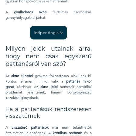
gyakran hónapokon, éveken át fennáll.
A 
gyulladásos akne
 fájdalmas csomókkal, 
gennyhólyagokkal járhat. 
Időpontfoglalás
Milyen jelek utalnak arra, 
hogy nem csak egyszerű 
pattanásról van szó?
Az 
akne tünetei
 gyakran fokozatosan alakulnak ki. 
Fontos felismerni, mikor válik a 
pattanás mikor 
gond
 kérdéssé. Az 
akne jelei
 nemcsak esztétikai 
problémát jelentenek, hanem bőrgyógyászati 
kezelést igényelnek.
Ha a pattanások rendszeresen 
visszatérnek
A 
visszatérő pattanások
 már nem tekinthetők 
ártalmatlan jelenségnek. A 
krónikus pattanás
 és a 