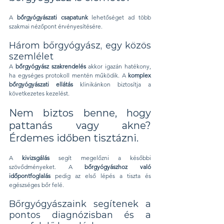
A 
bőrgyógyászati csapatunk
 lehetőséget ad több 
szakmai nézőpont érvényesítésére. 
Három bőrgyógyász, egy közös 
szemlélet
A 
bőrgyógyász szakrendelés
 akkor igazán hatékony, 
ha egységes protokoll mentén működik. A 
komplex 
bőrgyógyászati ellátás
 klinikánkon biztosítja a 
következetes kezelést.
Nem biztos benne, hogy 
pattanás vagy akne? 
Érdemes időben tisztázni.
A 
kivizsgálás 
segít megelőzni a későbbi 
szövődményeket. A 
bőrgyógyászhoz való 
időpontfoglalás
 pedig az első lépés a tiszta és 
egészséges bőr felé.
Bőrgyógyászaink segítenek a 
pontos diagnózisban és a 