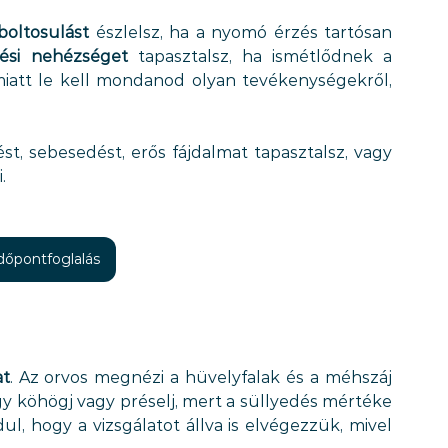
boltosulást
 észlelsz, ha a nyomó érzés tartósan 
tési nehézséget
 tapasztalsz, ha ismétlődnek a 
iatt le kell mondanod olyan tevékenységekről, 
st, sebesedést, erős fájdalmat tapasztalsz, vagy 
.
időpontfoglalás
at
. Az orvos megnézi a hüvelyfalak és a méhszáj 
 köhögj vagy préselj, mert a süllyedés mértéke 
l, hogy a vizsgálatot állva is elvégezzük, mivel 