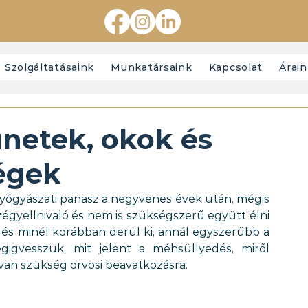
Szolgáltatásaink
Munkatársaink
Kapcsolat
Árai
ünetek, okok és
ségek
yógyászati panasz a negyvenes évek után, mégis 
égyellnivaló és nem is szükségszerű együtt élni 
 és minél korábban derül ki, annál egyszerűbb a 
igvesszük, mit jelent a méhsüllyedés, miről 
 van szükség orvosi beavatkozásra.