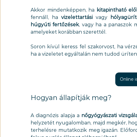
Akkor mindenképpen, ha 
kitapintható elő
fennáll, ha 
vizelettartási
 vagy 
hólyagürí
húgyúti fertőzések
, vagy ha a panaszok m
amelyeket korábban szerettél.
Soron kívül keress fel szakorvost, ha vérzé
ha a vizeletet egyáltalán nem tudod üríteni
Online 
Hogyan állapítják meg?
A diagnózis alapja a 
nőgyógyászati vizsgál
helyzetét nyugalomban, majd megkér, hogy
terhelésre mutatkozik meg igazán. Előfordu