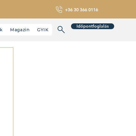
+36 30 366 0116
Időpontfoglalás
nk
Magazin
GYIK