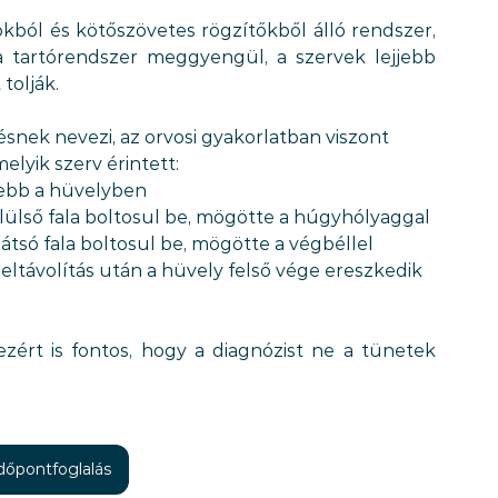
kból és kötőszövetes rögzítőkből álló rendszer, 
a tartórendszer meggyengül, a szervek lejjebb 
tolják.
nek nevezi, az orvosi gyakorlatban viszont 
elyik szerv érintett:
jebb a hüvelyben
elülső fala boltosul be, mögötte a húgyhólyaggal
hátsó fala boltosul be, mögötte a végbéllel
eltávolítás után a hüvely felső vége ereszkedik 
zért is fontos, hogy a diagnózist ne a tünetek 
időpontfoglalás