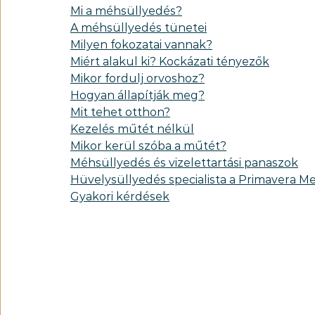
Mi a méhsüllyedés?
A méhsüllyedés tünetei
Milyen fokozatai vannak?
Miért alakul ki? Kockázati tényezők
Mikor fordulj orvoshoz?
Hogyan állapítják meg?
Mit tehet otthon?
Kezelés műtét nélkül
Mikor kerül szóba a műtét?
Méhsüllyedés és vizelettartási panaszok
Hüvelysüllyedés specialista a Primavera M
Gyakori kérdések