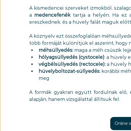
A kismedencei szerveket izmokból, szalago
a 
medencefenék
 tartja a helyén. Ha ez 
ereszkednek, és a hüvely falát maguk előtt 
A köznyelv ezt összefoglalóan méhsüllyedés
több formáját különítjük el aszerint, hogy m
méhsüllyedés:
 maga a méh csúszik lej
hólyagsüllyedés (cystocele)
: a hüvely 
végbélsüllyedés (rectocele):
 a hüvely 
hüvelyboltozat-süllyedés:
 korábbi méh
meg
A formák gyakran együtt fordulnak elő, e
alapján, hanem vizsgálattal állítsuk fel.
Online 