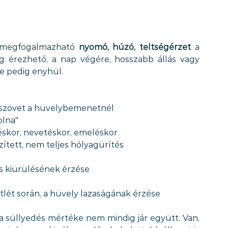
 megfogalmazható 
nyomó, húzó, teltségérzet
 a 
ig érezhető, a nap végére, hosszabb állás vagy 
ve pedig enyhül.
ó szövet a hüvelybemenetnél
olna"
éskor, nevetéskor, emeléskor
zített, nem teljes hólyagürítés
es kiürülésének érzése
lét során, a hüvely lazaságának érzése
a süllyedés mértéke nem mindig jár együtt. Van, 