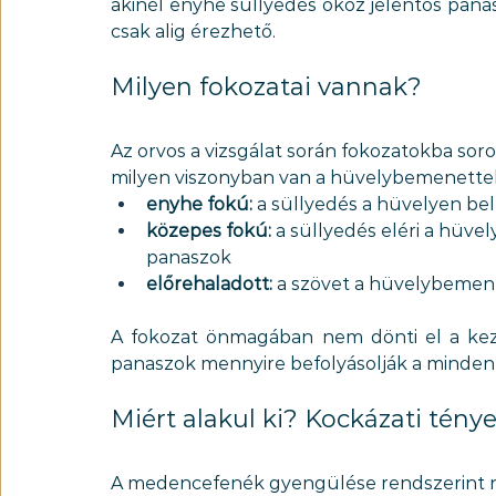
akinél enyhe süllyedés okoz jelentős panasz
csak alig érezhető.
Milyen fokozatai vannak?
Az orvos a vizsgálat során fokozatokba soro
milyen viszonyban van a hüvelybemenettel
enyhe fokú:
 a süllyedés a hüvelyen b
közepes fokú: 
a süllyedés eléri a hüve
panaszok
előrehaladott:
 a szövet a hüvelybemene
A fokozat önmagában nem dönti el a keze
panaszok mennyire befolyásolják a minden
Miért alakul ki? Kockázati tény
A medencefenék gyengülése rendszerint n