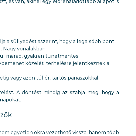
t, és van, akinél egy előrehaladottabb állapot is 
lja a süllyedést aszerint, hogy a legalsóbb pont 
. Nagy vonalakban:
elül marad, gyakran tünetmentes
lybemenet közelét, terhelésre jelentkeznek a 
tig vagy azon túl ér, tartós panaszokkal
lést. A döntést mindig az szabja meg, hogy a 
napokat.
ezők
em egyetlen okra vezethető vissza, hanem több 