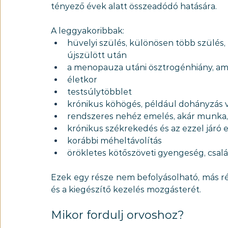
tényező évek alatt összeadódó hatására.
A leggyakoribbak:
hüvelyi szülés, különösen több szülés, 
újszülött után
a menopauza utáni ösztrogénhiány, am
életkor
testsúlytöbblet
krónikus köhögés, például dohányzás 
rendszeres nehéz emelés, akár munka,
krónikus székrekedés és az ezzel járó 
korábbi méheltávolítás
örökletes kötőszöveti gyengeség, csal
Ezek egy része nem befolyásolható, más ré
és a kiegészítő kezelés mozgásterét.
Mikor fordulj orvoshoz?