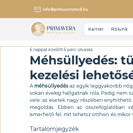
info@primaveramed.hu
Karrier
Rólunk
6 nappal ezelőtt
6 perc olvasás
Méhsüllyedés: t
kezelési lehető
A 
méhsüllyedés 
az egyik leggyakoribb nőg
sokan évekig hallgatnak róla. Pedig nem sz
vele: az esetek nagy részében enyhíthető,
megoldás. Ebben az összefoglalóban vég
ismerhető fel, mit tehetsz otthon, és mikor
Tartalomjegyzék