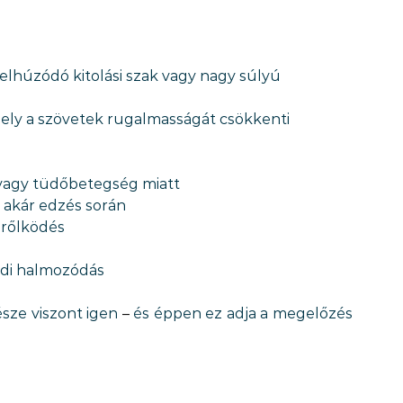
elhúzódó kitolási szak vagy nagy súlyú 
ely a szövetek rugalmasságát csökkenti
vagy tüdőbetegség miatt
 akár edzés során
erőlködés
ádi halmozódás
sze viszont igen 
–
 és éppen ez adja a megelőzés 