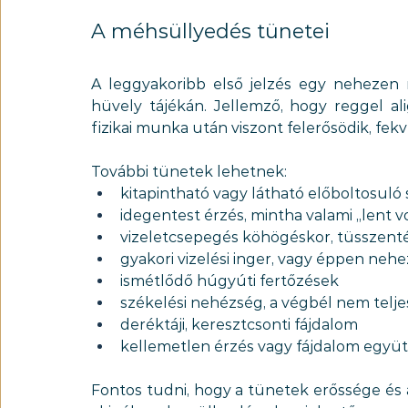
A méhsüllyedés tünetei
A leggyakoribb első jelzés egy nehezen
hüvely tájékán. Jellemző, hogy reggel al
fizikai munka után viszont felerősödik, fek
További tünetek lehetnek:
kitapintható vagy látható előboltosul
idegentest érzés, mintha valami „lent v
vizeletcsepegés köhögéskor, tüsszent
gyakori vizelési inger, vagy éppen nehe
ismétlődő húgyúti fertőzések
székelési nehézség, a végbél nem telj
deréktáji, keresztcsonti fájdalom
kellemetlen érzés vagy fájdalom együtt
Fontos tudni, hogy a tünetek erőssége és 