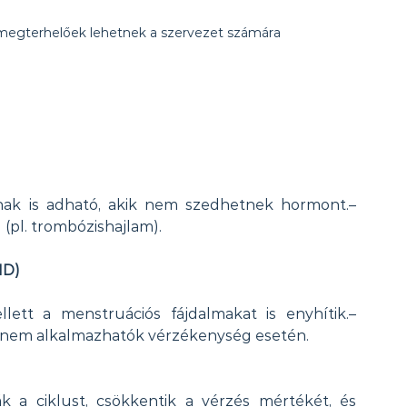
megterhelőek lehetnek a szervezet számára
nak is adható, akik nem szedhetnek hormont.– 
 (pl. trombózishajlam).
ID)
lett a menstruációs fájdalmakat is enyhítik.– 
 nem alkalmazhatók vérzékenység esetén.
ák a ciklust, csökkentik a vérzés mértékét, és 