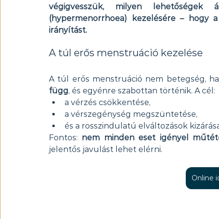
végigvesszük, milyen lehetőségek 
(hypermenorrhoea) kezelésére – hogy a n
irányítást.
A túl erős menstruáció kezelése 
A túl erős menstruáció nem betegség, ha
függ
, és egyénre szabottan történik. A cél:
a vérzés csökkentése,
a vérszegénység megszüntetése,
és a rosszindulatú elváltozások kizárás
Fontos: 
nem minden eset igényel műtét
jelentős javulást lehet elérni.
Online 