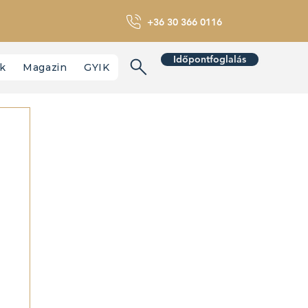
+36 30 366 0116
Időpontfoglalás
nk
Magazin
GYIK