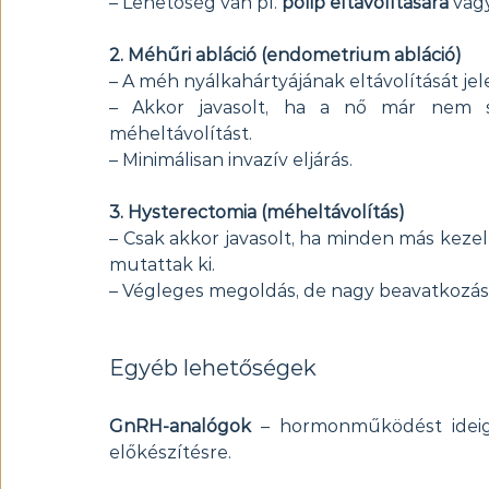
– Lehetőség van pl. 
polip eltávolítására
 vag
2. Méhűri abláció (endometrium abláció)
– A méh nyálkahártyájának eltávolítását jele
– Akkor javasolt, ha a nő már nem sz
méheltávolítást.
– Minimálisan invazív eljárás.
3. Hysterectomia (méheltávolítás)
– Csak akkor javasolt, ha minden más kezelé
mutattak ki.
– Végleges megoldás, de nagy beavatkozás,
Egyéb lehetőségek
GnRH-analógok
 – hormonműködést ideigle
előkészítésre.