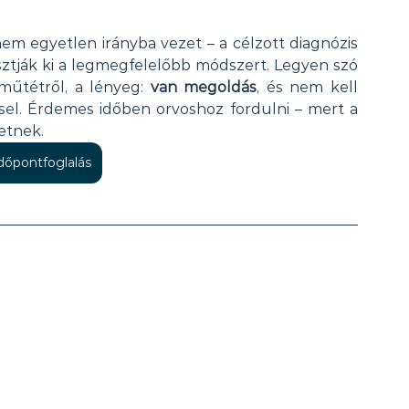
m egyetlen irányba vezet – a célzott diagnózis 
sztják ki a legmegfelelőbb módszert. Legyen szó 
műtétről, a lényeg: 
van megoldás
, és nem kell 
sel. Érdemes időben orvoshoz fordulni – mert a 
etnek.
időpontfoglalás