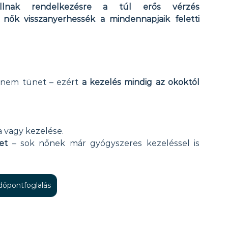
állnak rendelkezésre a túl erős vérzés 
ők visszanyerhessék a mindennapjaik feletti 
nem tünet – ezért 
a kezelés mindig az okoktól 
a vagy kezelése.
et
 – sok nőnek már gyógyszeres kezeléssel is 
időpontfoglalás