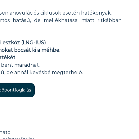
sen anovulációs ciklusok esetén hatékonyak.
rtós hatású, de mellékhatásai miatt ritkábban 
i eszköz (LNG-IUS)
nokat bocsát ki a méhbe
.
rtékét
.
g bent maradhat.
ú, de annál kevésbé megterhelő.
időpontfoglalás
ható.