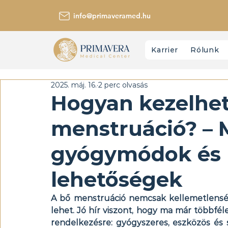
info@primaveramed.hu
Karrier
Rólunk
2025. máj. 16.
2 perc olvasás
Hogyan kezelhető
menstruáció? –
gyógymódok és 
lehetőségek
A bő menstruáció nemcsak kellemetlenség
lehet. Jó hír viszont, hogy ma már többfél
rendelkezésre: gyógyszeres, eszközös és