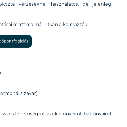
ozta vérzéseknél használatos, de jelenleg 
tásai miatt ma már ritkán alkalmazzák.
időpontfoglalás
:
hormonális zavar),
sszes lehetőségről, azok előnyeiről, hátrányairól 