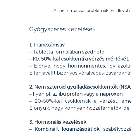
A menstruációs problémák rendkívül 
Gyógyszeres kezelések
1. Tranexámsav 
– Tabletta formájában szedhető.
– Kb. 
50%-kal csökkenti a vérzés mértékét
.
– Előnye, hogy 
hormonmentes
, így azok
Ellenjavallt bizonyos véralvadási zavaroknál
2. Nem szteroid gyulladáscsökkentők (NSA
– Ilyen pl. az 
ibuprofen
 vagy a 
naproxen
.
– 20–50%-kal csökkentik a vérzést, emel
Előnyük, hogy könnyen hozzáférhetők, de
3. Hormonális kezelések
– 
Kombinált fogamzásgátlók
: szabályozz