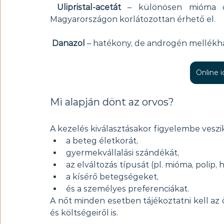
Ulipristal-acetát
 – különösen mióma ok
Magyarországon korlátozottan érhető el.
Danazol
 – hatékony, de androgén mellékha
Online 
Mi alapján dönt az orvos?
A kezelés kiválasztásakor figyelembe veszik
a beteg életkorát,
gyermekvállalási szándékát,
az elváltozás típusát (pl. mióma, polip, 
a kísérő betegségeket,
és a személyes preferenciákat.
A nőt minden esetben tájékoztatni kell az ö
és költségeiről is.