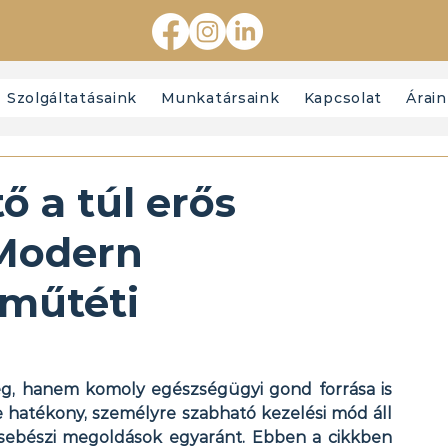
Szolgáltatásaink
Munkatársaink
Kapcsolat
Árai
 a túl erős
 Modern
műtéti
, hanem komoly egészségügyi gond forrása is 
e hatékony, személyre szabható kezelési mód áll 
 sebészi megoldások egyaránt. Ebben a cikkben 