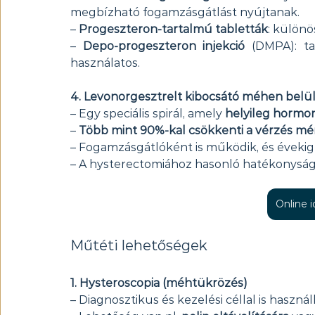
megbízható fogamzásgátlást nyújtanak.
– 
Progeszteron-tartalmú tabletták
: különö
– 
Depo-progeszteron injekció
 (DMPA): ta
használatos.
4. Levonorgesztrelt kibocsátó méhen belül
– Egy speciális spirál, amely 
helyileg hormo
– 
Több mint 90%-kal csökkenti a vérzés mé
– Fogamzásgátlóként is működik, és éveki
– A hysterectomiához hasonló hatékonyság
Online 
Műtéti lehetőségek
1. Hysteroscopia (méhtükrözés)
– Diagnosztikus és kezelési céllal is használ