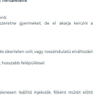
y 
mintavételre
.
nti.
eretne gyermeket, de el akarja kerülni a 
s sikertelen volt, vagy rosszindulatú elváltozást 
 hosszabb felépüléssel.
nesen leállító injekciók, főként műtét előtti 