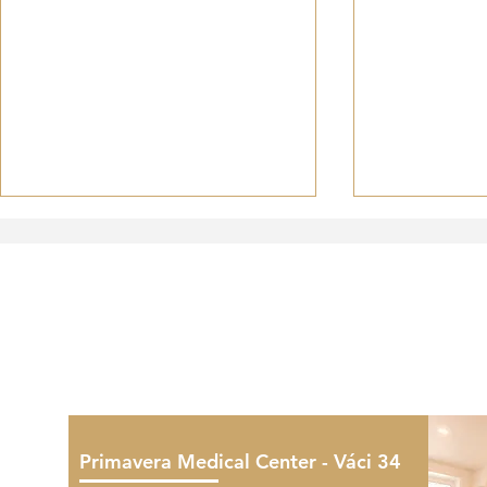
Szülés utáni depresszió:
Méhsüllye
tünetek, diagnózis és
okok és k
kezelés
lehetősé
Primavera Medical Center - Váci 34