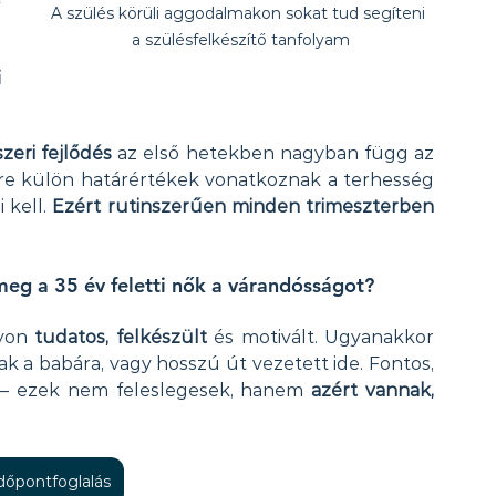
A szülés körüli aggodalmakon sokat tud segíteni 
a szülésfelkészítő tanfolyam
 
zeri fejlődés
 az első hetekben nagyban függ az 
tre külön határértékek vonatkoznak a terhesség 
 kell. 
Ezért rutinszerűen minden trimeszterben 
meg a 35 év feletti nők a várandósságot?
yon 
tudatos, felkészült
 és motivált. Ugyanakkor 
tak a babára, vagy hosszú út vezetett ide. Fontos, 
 – ezek nem feleslegesek, hanem 
azért vannak, 
időpontfoglalás