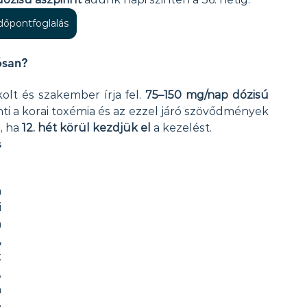
időpontfoglalás
ósan?
olt és szakember írja fel. 
75–150 mg/nap dózisú 
ti a korai toxémia és az ezzel járó szövődmények 
, ha 
12. hét körül kezdjük el
 a kezelést.
 
 
 
rendellenességek kockázata megnő, és a 
 
 
 
 
 