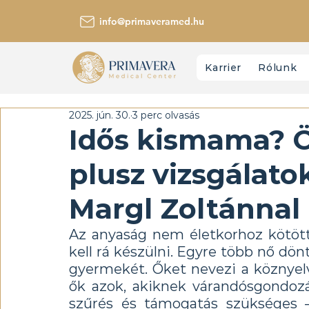
info@primaveramed.hu
Karrier
Rólunk
2025. jún. 30.
3 perc olvasás
Idős kismama? 
plusz vizsgálatok
Margl Zoltánnal
Az anyaság nem életkorhoz kötött
kell rá készülni. Egyre több nő dönt 
gyermekét. Őket nevezi a köznyelv
ők azok, akiknek várandósgondozá
szűrés és támogatás szükséges –