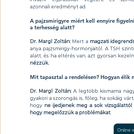
azonnali eredményt ad.
A pajzsmirigyre miért kell ennyire figyelni
a terhesség alatt?
Dr. Margl Zoltán:
 Mert a 
magzati idegrends
anya pajzsmirigy-hormonjaitól. A TSH szin
alatt, és ha eltérés van, azt gyorsan kezelni
nézzük.
Mit tapasztal a rendelésen? Hogyan élik 
Dr. Margl Zoltán:
 A legtöbb kismama nag
gyakori a szorongás is, főleg, ha sokáig vár
hogy 
ne ijedjenek meg a sok vizsgálattól
hogy megelőzzük a problémákat
.
Online 