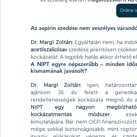
Online 
Az aspirin szedése nem veszélyes várand
Dr. Margl Zoltán:
 Egyáltalán nem, ha indok
acetilszalicilsav
 szedése jelentősen csökken
kockázatát. A legjobb hatás akkor érhető el
A NIPT egyre népszerűbb – minden idős
kismamának javasolt?
Dr. Margl Zoltán:
 Igen, határozottan
ajánlom. 35 év felett a genetikai
NIPT egy nagyon megbízható,
kockázatmentes módszer
 ezek
kimutatására. Bár nem OEP-finanszírozott,
mégis sokkal biztonságosabb, mint rögtön
invazív eljárásokat végezni, és szinte