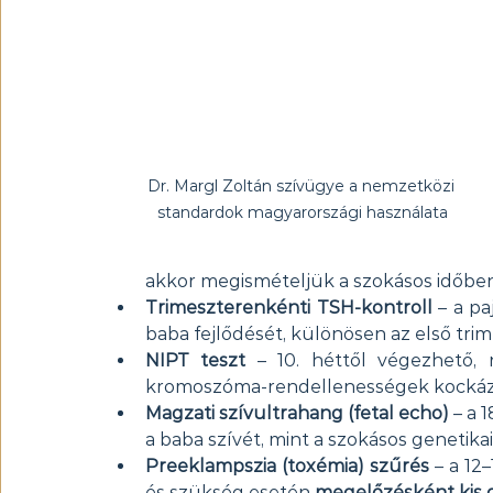
Dr. Margl Zoltán szívügye a nemzetközi 
standardok magyarországi használata
akkor megismételjük a szokásos időben,
Trimeszterenkénti TSH-kontroll
 – a p
baba fejlődését, különösen az első tri
NIPT teszt
 – 10. héttől végezhető, 
kromoszóma-rendellenességek kockáza
Magzati szívultrahang (fetal echo)
 – a 
a baba szívét, mint a szokásos genetika
Preeklampszia (toxémia) szűrés
 – a 12
és szükség esetén 
megelőzésként kis d