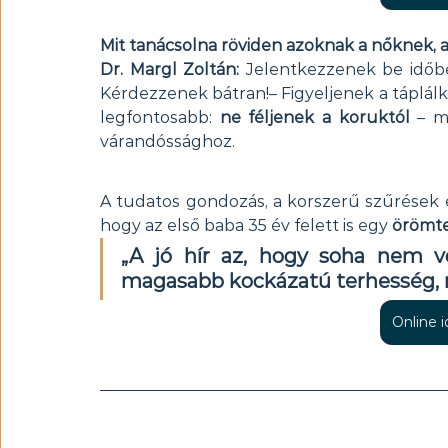
Mit tanácsolna röviden azoknak a nőknek, a
Dr. Margl Zoltán: 
Jelentkezzenek be időbe
Kérdezzenek bátran!– Figyeljenek a táplálk
legfontosabb: 
ne féljenek a koruktól
 – m
várandóssághoz.
A tudatos gondozás, a korszerű szűrések é
hogy az első baba 35 év felett is egy 
örömte
„A jó hír az, hogy soha nem vo
magasabb kockázatú terhesség, m
Online 