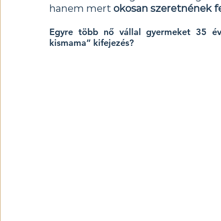
hanem mert 
okosan szeretnének fe
Egyre több nő vállal gyermeket 35 éve
kismama” kifejezés?