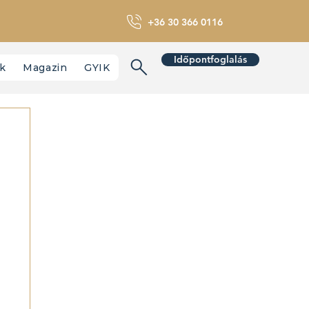
+36 30 366 0116
Időpontfoglalás
nk
Magazin
GYIK