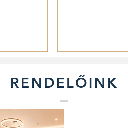
RENDELŐINK
dés: tünetek,
Pánikroham: mi történ
ezelési
ilyenkor, és mit lehet
gek
tenni?