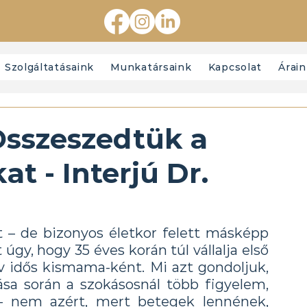
Szolgáltatásaink
Munkatársaink
Kapcsolat
Árai
Összeszedtük a
at - Interjú Dr.
 – de bizonyos életkor felett másképp 
úgy, hogy 35 éves korán túl vállalja első 
 idős kismama-ként. Mi azt gondoljuk, 
sa során a szokásosnál több figyelem, 
 nem azért, mert betegek lennének, 