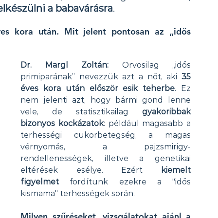
lkészülni a babavárásra
.
s kora után. Mit jelent pontosan az „idős 
Dr. Margl Zoltán:
 Orvosilag „idős 
primiparának” nevezzük azt a nőt, aki 
35 
éves kora után először esik teherbe
. Ez 
nem jelenti azt, hogy bármi gond lenne 
vele, de statisztikailag 
gyakoribbak 
bizonyos kockázatok
: például magasabb a 
terhességi cukorbetegség, a magas 
vérnyomás, a pajzsmirigy-
rendellenességek, illetve a genetikai 
eltérések esélye. Ezért 
kiemelt 
figyelmet
 fordítunk ezekre a "idős 
kismama" terhességek során.
Milyen szűréseket, vizsgálatokat ajánl a 