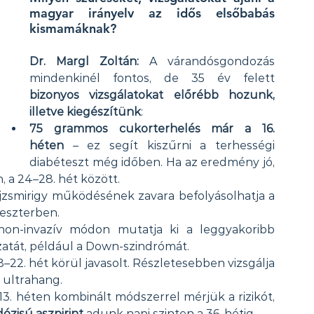
magyar irányelv az idős elsőbabás 
kismamáknak?
Dr. Margl Zoltán:
 A várandósgondozás 
mindenkinél fontos, de 35 év felett 
bizonyos vizsgálatokat előrébb hozunk, 
illetve kiegészítünk
:
75 grammos cukorterhelés már a 16. 
héten
 – ez segít kiszűrni a terhességi 
diabéteszt még időben. Ha az eredmény jó, 
 a 24–28. hét között.
ajzsmirigy működésének zavara befolyásolhatja a 
meszterben.
non-invazív módon mutatja ki a leggyakoribb 
tát, például a Down-szindrómát.
18–22. hét körül javasolt. Részletesebben vizsgálja 
i ultrahang.
–13. héten kombinált módszerrel mérjük a rizikót, 
ózisú aszpirint
 adunk napi szinten a 36. hétig.