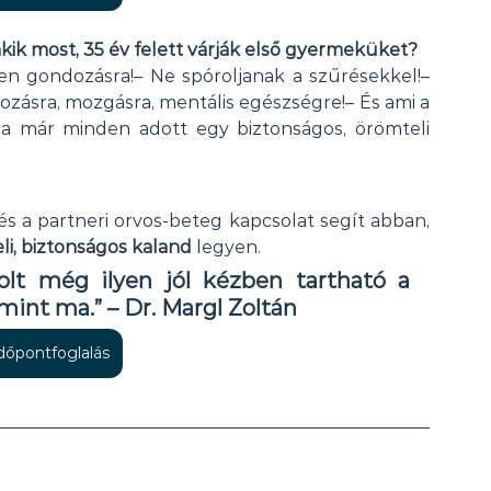
kik most, 35 év felett várják első gyermeküket?
n gondozásra!– Ne spóroljanak a szűrésekkel!– 
ozásra, mozgásra, mentális egészségre!– És ami a 
a már minden adott egy biztonságos, örömteli 
s a partneri orvos-beteg kapcsolat segít abban, 
li, biztonságos kaland
 legyen.
lt még ilyen jól kézben tartható a 
int ma.” – Dr. Margl Zoltán
időpontfoglalás