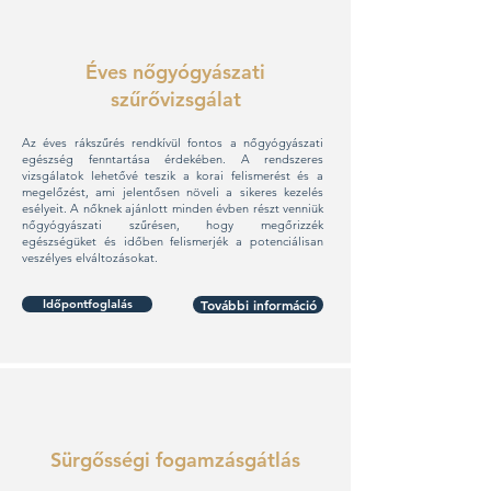
Éves nőgyógyászati
szűrővizsgálat
Az éves rákszűrés rendkívül fontos a nőgyógyászati
egészség fenntartása érdekében. A rendszeres
vizsgálatok lehetővé teszik a korai felismerést és a
megelőzést, ami jelentősen növeli a sikeres kezelés
esélyeit. A nőknek ajánlott minden évben részt venniük
nőgyógyászati szűrésen, hogy megőrizzék
egészségüket és időben felismerjék a potenciálisan
veszélyes elváltozásokat.
Időpontfoglalás
További információ
Sürgősségi fogamzásgátlás