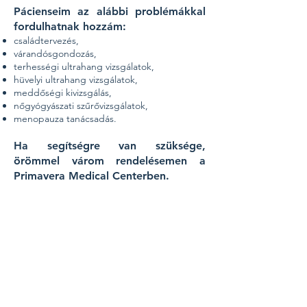
Pácienseim az alábbi problémákkal
fordulhatnak hozzám:
családtervezés,
várandósgondozás,
terhességi ultrahang vizsgálatok,
hüvelyi ultrahang vizsgálatok,
meddőségi kivizsgálás,
nőgyógyászati szűrővizsgálatok,
menopauza tanácsadás.
Ha segítségre van szüksége,
örömmel várom rendelésemen a
Primavera Medical Centerben.