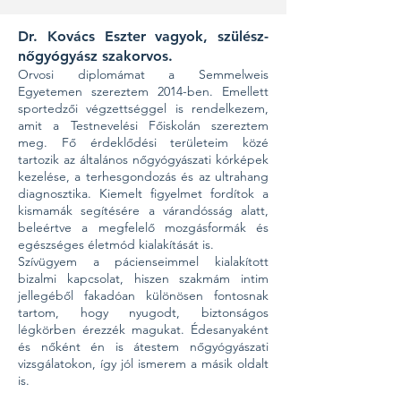
Dr. Kovács Eszter vagyok, szülész-
nőgyógyász szakorvos.
Orvosi diplomámat a Semmelweis
Egyetemen szereztem 2014-ben. Emellett
sportedzői végzettséggel is rendelkezem,
amit a Testnevelési Főiskolán szereztem
meg. Fő érdeklődési területeim közé
tartozik az általános nőgyógyászati kórképek
kezelése, a terhesgondozás és az ultrahang
diagnosztika. Kiemelt figyelmet fordítok a
kismamák segítésére a várandósság alatt,
beleértve a megfelelő mozgásformák és
egészséges életmód kialakítását is.
Szívügyem a pácienseimmel kialakított
bizalmi kapcsolat, hiszen szakmám intim
jellegéből fakadóan különösen fontosnak
tartom, hogy nyugodt, biztonságos
légkörben érezzék magukat. Édesanyaként
és nőként én is átestem nőgyógyászati
vizsgálatokon, így jól ismerem a másik oldalt
is.