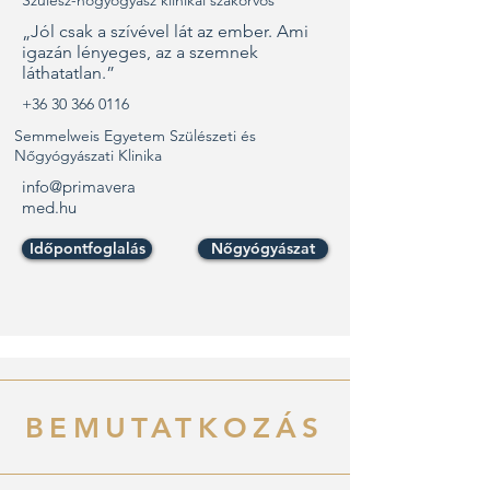
Szülész-nőgyógyász klinikai szakorvos
„Jól csak a szívével lát az ember. Ami
igazán lényeges, az a szemnek
láthatatlan.”
+36 30 366 0116
Semmelweis Egyetem Szülészeti és
Nőgyógyászati Klinika
info@primavera
med.hu
Időpontfoglalás
Nőgyógyászat
BEMUTATKOZÁS