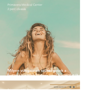
Primavera Medical Center
2 perc olvasás
Szülészet-nőgyógyászat
Milyen vizsgálatok szükségesek a
fogamzásgátlók biztonságos használatához? -
Interjú Dr. Kovács Eszter szülész-
nőgyógyásszal
Primavera Medical Center
3 perc olvasás