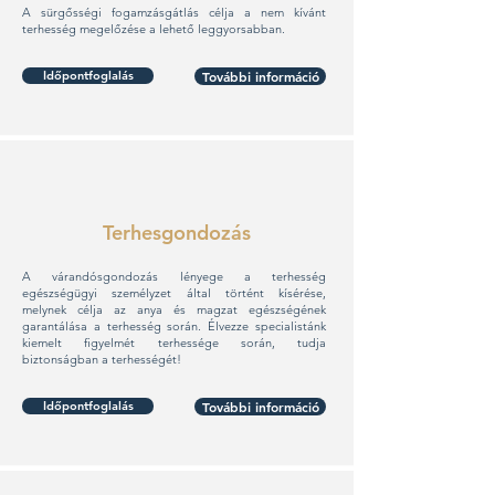
A sürgősségi fogamzásgátlás célja a nem kívánt
terhesség megelőzése a lehető leggyorsabban.
Időpontfoglalás
További információ
Terhesgondozás
A várandósgondozás lényege a terhesség
egészségügyi személyzet által történt kísérése,
melynek célja az anya és magzat egészségének
garantálása a terhesség során. Élvezze specialistánk
kiemelt figyelmét terhessége során, tudja
biztonságban a terhességét!
Időpontfoglalás
További információ