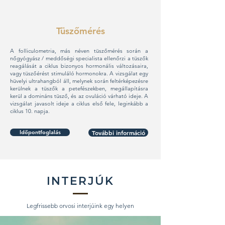
Tüszőmérés
A folliculometria, más néven tüszőmérés során a
nőgyógyász / meddőségi specialista ellenőrzi a tüszők
reagálását a ciklus bizonyos hormonális változásaira,
vagy tüszőérést stimuláló hormonokra. A vizsgálat egy
hüvelyi ultrahangból áll, melynek során feltérképezésre
kerülnek a tüszők a petefészekben, megállapításra
kerül a domináns tüsző, és az ovuláció várható ideje. A
vizsgálat javasolt ideje a ciklus első fele, leginkább a
ciklus 10. napja.
Időpontfoglalás
További információ
INTERJÚK
Legfrissebb orvosi interjúink egy helyen